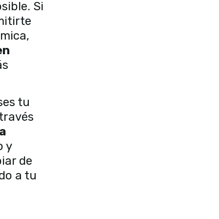
sible. Si
itirte
émica,
en
ás
ses tu
 través
a
o y
iar de
do a tu