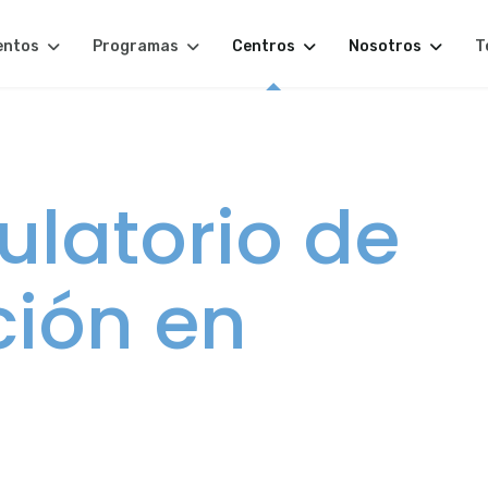
entos
Programas
Centros
Nosotros
T
latorio de
ción en