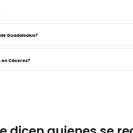
?
 de Guadalsalus?
s en Cáceres?
ue dicen quienes se r