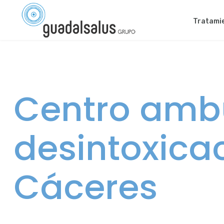
Tratami
Centro ambu
desintoxica
Cáceres