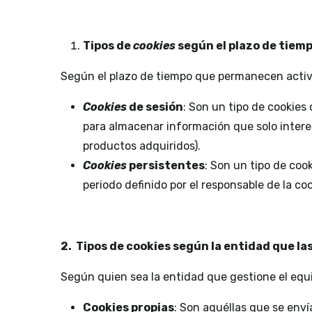
Tipos de
cookies
según el plazo de tie
Según el plazo de tiempo que permanecen activa
Cookie
s
d
e sesión
: Son un tipo de cookie
para almacenar información que solo interesa
productos adquiridos).
Cookie
s
persistentes
: Son un tipo de coo
periodo definido por el responsable de la co
2. Tipos de cookies según la entidad que la
Según quien sea la entidad que gestione el equi
Cookie
s propias
: Son aquéllas que se enví