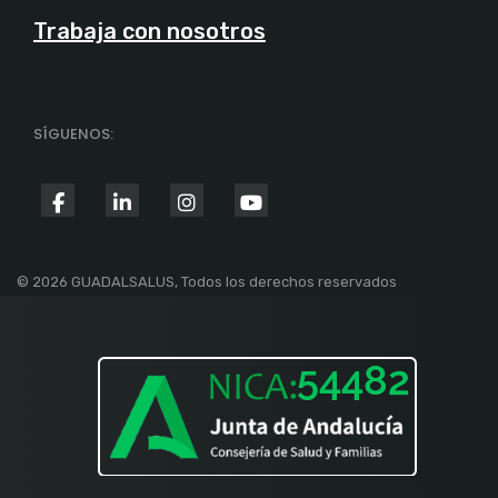
Trabaja con nosotros
SÍGUENOS:
fab
fab
fab
fab
fa-
fa-
fa-
fa-
facebook-
linkedin-
instagram
youtube
© 2026 GUADALSALUS, Todos los derechos reservados
f
in