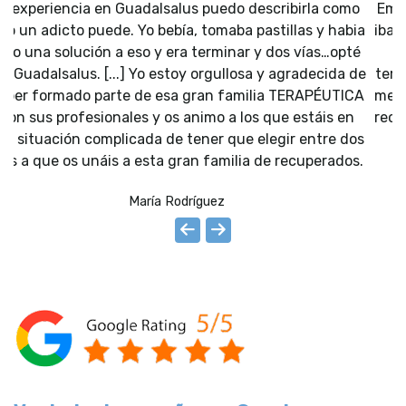
Empecé mi tratamiento con ellos sin saber lo que me
iba a encontrar y me llevé una grata sorpresa al ver la
gran calidad humana y profesional del equipo
terapéutico y sus monitores. A muy poquito para que
me den el alta no puedo estar más contenta del trato
recibido y de cómo se encuentra mi vida a día de hoy,
les estaré eternamente agradecida.
Yanira Ortega
Ver todas las reseñas en Google ->