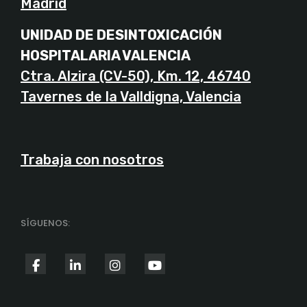
UNIDAD DE DESINTOXICACIÓN
HOSPITALARIA VALENCIA
Ctra. Alzira (CV-50), Km. 12, 46740
Tavernes de la Valldigna, Valencia
Trabaja con nosotros
SÍGUENOS:
fab
fab
fab
fab
fa-
fa-
fa-
fa-
facebook-
linkedin-
instagram
youtube
© 2026 GUADALSALUS, Todos los derechos reservados