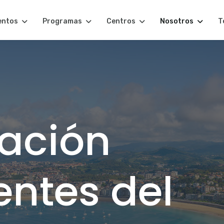
entos
Programas
Centros
Nosotros
T
cación
entes del