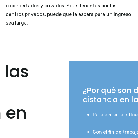
o concertados y privados. Si te decantas por los
centros privados, puede que la espera para un ingreso
sea larga.
 las
¿Por qué son d
distancia en l
n en
Para evitar la influ
Con el fin de trabaj