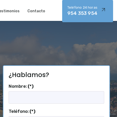
Teléfono 24 horas
estimonios
Contacto
954 353 954
¿Hablamos?
Nombre:
(*)
Teléfono:
(*)