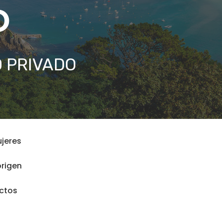
o
 PRIVADO
jeres
origen
ctos