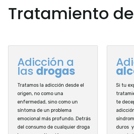
Tratamiento de
Adicción a
Adi
las
drogas
alc
Tratamos la adicción desde el
Si tu e
origen, no como una
tratami
enfermedad, sino como un
te decep
síntoma de un problema
adicció
emocional más profundo. Detrás
síndrom
del consumo de cualquier droga
duros y