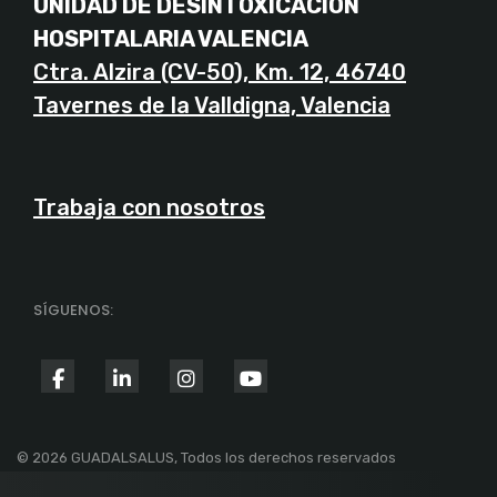
UNIDAD DE DESINTOXICACIÓN
HOSPITALARIA VALENCIA
Ctra. Alzira (CV-50), Km. 12, 46740
Tavernes de la Valldigna, Valencia
Trabaja con nosotros
SÍGUENOS:
fab
fab
fab
fab
fa-
fa-
fa-
fa-
facebook-
linkedin-
instagram
youtube
© 2026 GUADALSALUS, Todos los derechos reservados
f
in