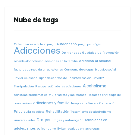
Nube de tags
Autoengaño
Mi familiar es adicto al juego
juego patológico
Adicciones
Opiniones de Guadalsalus
Prevención
Adicción al alcohol
recaída alcoholismo
adiciones en la familia
factores de recaída en adicciones
Consumo de drogas
biopsicosocial
Javier Quesada
Tipos de centros de Desintoxicación
Covid19
Alcoholismo
Manipulación
Recuperación de las adicciones
consumo problemático
mujer adicta y maltratada
Recaídas en tiempo de
adicciones y familia
coronavirus
Terapias de Tercera Generación
Psiquiatría
Rehabilitación
coadicta
Tratamiento de alcoholismo
Drogas
Adicciones en
universidades
Drogas y autoengaño
adolescentes
policonsumo
Evitar recaídas en las drogas