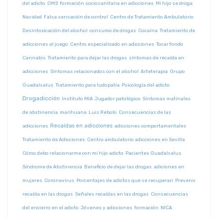
del adicto
OMS
formación sociosanitaria en adicciones
Mi hijo se droga
Navidad
Falsa sensación de control
Centro de Tratamiento Ambulatorio
Desintoxicación del alcohol
consumo de drogas
Cocaína
Tratamiento de
adicciones al juego
Centro especializado en adicciones
Tocar fondo
Cannabis
Tratamiento para dejar las drogas
síntomas de recaída en
adicciones
Síntomas relacionados con el alcohol
Arteterapia
Grupo
Guadalsalus
Tratamiento para ludopatía
Psicología del adicto
Drogadicción
Instituto MIA
Jugador patológico
Síntomas matinales
de abstinencia
marihuana
Luis Rebolo
Consecuencias de las
Recaídas en adicciones
adicciones
adicciones comportamentales
Tratamiento de Adicciones
Centro ambulatorio adicciones en Sevilla
Cómo debo relacionarme con mi hijo adicto
Pacientes Guadalsalus
Síndrome de Abstinencia
Beneficio de dejar las drogas
adiciones en
mujeres
Coronavirus
Porcentajes de adictos que se recuperan
Prevenir
recaída en las drogas
Señales recaídas en las drogas
Consecuencias
del encierro en el adicto
Jóvenes y adicciones
formación
NICA