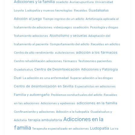
Adicciones y la familia
coadicto
Auriacupuntura
Universidad
Guadalsalus
Loyola
Ludopatía y nuevas tecnologías
Recaidas
Adicción al juego
Tiempo ingreso de un adicto
Arteterapia aplicada al
tratamiento de adicciones
videojuegos
coadicción
Psicología y drogas
Alcoholismo y secuelas
Tratamiento adicciones
Adaptación del
tratamiento al paciente
Comportamiento del adicto
Recaídas en adictos
adicción a los fármacos
Centro de alto rendimiento
autolesiones
Centro rehabilitación adicciones
fármacos
Testimonios pacientes
Centro de Desintoxicación
Adicciones y Patología
Guadalsalus
Dual
La adicción es una enfermedad
Superar adicción a las drogas
Centro de desintoxicación en Sevilla
Especialistas en adicciones
Familia y autoengaño
Problemas conductuales del adicto
Recaídas
adicciones en la familia
en las adicciones
Adicciones y epidemias
Confinamiento y adicciones
Adicción a la ludopatía
Guadalsalus y
Adicciones en la
terapia ambulatoria
Adictalia
familia
Ludopatía
Terapeuta especializado en adicciones
La ira