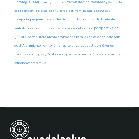
Patología Dual
Prevención de recaídas
biomagnetismo
¿Qué es la
codependencia o coadicción?
terapia de familia
adolescentes y
ludopatía
programa exprés
Testimonios de pacientes
Tratamiento
perspectiva de
ambulatorio de adicciones
Dependencia del alcohol
género
porros
Tratamiento aconsejado para las adicciones
patología
dual
Aislamiento
formación en adicciones
Ludopatía en jóvenes
Recaídas en drogas
¿Cuál es el origen de la coadicción?
ayuda familiar
adiccionese y familia