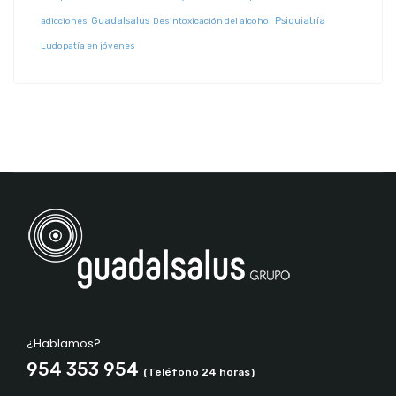
Guadalsalus
Psiquiatría
adicciones
Desintoxicación del alcohol
Ludopatía en jóvenes
¿Hablamos?
954 353 954
(Teléfono 24 horas)