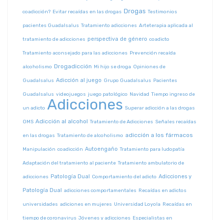
Drogas
coadicción?
Evitar recaídas en las drogas
Testimonios
pacientes Guadalsalus
Tratamiento adicciones
Arteterapia aplicada al
perspectiva de género
tratamiento de adicciones
coadicto
Tratamiento aconsejado para las adicciones
Prevención recaída
Drogadicción
alcoholismo
Mi hijo se droga
Opiniones de
Adicción al juego
Guadalsalus
Grupo Guadalsalus
Pacientes
Guadalsalus
videojuegos
juego patológico
Navidad
Tiempo ingreso de
Adicciones
un adicto
Superar adicción a las drogas
Adicción al alcohol
OMS
Tratamiento de Adicciones
Señales recaídas
adicción a los fármacos
en las drogas
Tratamiento de alcoholismo
Autoengaño
Manipulación
coadicción
Tratamiento para ludopatía
Adaptación del tratamiento al paciente
Tratamiento ambulatorio de
Patología Dual
Adicciones y
adicciones
Comportamiento del adicto
Patología Dual
adicciones comportamentales
Recaídas en adictos
universidades
adiciones en mujeres
Universidad Loyola
Recaídas en
tiempo de coronavirus
Jóvenes y adicciones
Especialistas en