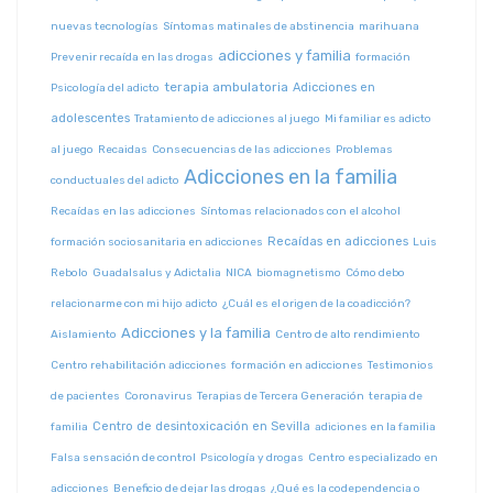
nuevas tecnologías
Síntomas matinales de abstinencia
marihuana
adicciones y familia
Prevenir recaída en las drogas
formación
terapia ambulatoria
Adicciones en
Psicología del adicto
adolescentes
Tratamiento de adicciones al juego
Mi familiar es adicto
al juego
Recaidas
Consecuencias de las adicciones
Problemas
Adicciones en la familia
conductuales del adicto
Recaídas en las adicciones
Síntomas relacionados con el alcohol
Recaídas en adicciones
formación sociosanitaria en adicciones
Luis
Rebolo
Guadalsalus y Adictalia
NICA
biomagnetismo
Cómo debo
relacionarme con mi hijo adicto
¿Cuál es el origen de la coadicción?
Adicciones y la familia
Aislamiento
Centro de alto rendimiento
Centro rehabilitación adicciones
formación en adicciones
Testimonios
de pacientes
Coronavirus
Terapias de Tercera Generación
terapia de
Centro de desintoxicación en Sevilla
familia
adiciones en la familia
Falsa sensación de control
Psicología y drogas
Centro especializado en
adicciones
Beneficio de dejar las drogas
¿Qué es la codependencia o