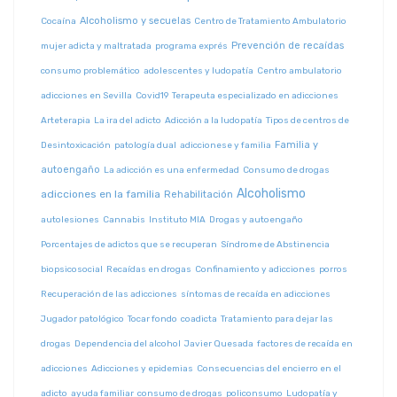
Alcoholismo y secuelas
Cocaína
Centro de Tratamiento Ambulatorio
Prevención de recaídas
mujer adicta y maltratada
programa exprés
consumo problemático
adolescentes y ludopatía
Centro ambulatorio
adicciones en Sevilla
Covid19
Terapeuta especializado en adicciones
Arteterapia
La ira del adicto
Adicción a la ludopatía
Tipos de centros de
Familia y
Desintoxicación
patología dual
adiccionese y familia
autoengaño
La adicción es una enfermedad
Consumo de drogas
Alcoholismo
adicciones en la familia
Rehabilitación
autolesiones
Cannabis
Instituto MIA
Drogas y autoengaño
Porcentajes de adictos que se recuperan
Síndrome de Abstinencia
biopsicosocial
Recaídas en drogas
Confinamiento y adicciones
porros
Recuperación de las adicciones
síntomas de recaída en adicciones
Jugador patológico
Tocar fondo
coadicta
Tratamiento para dejar las
drogas
Dependencia del alcohol
Javier Quesada
factores de recaída en
adicciones
Adicciones y epidemias
Consecuencias del encierro en el
adicto
ayuda familiar
consumo de drogas
policonsumo
Ludopatía y