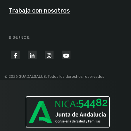
Trabaja con nosotros
SÍGUENOS:
fab
fab
fab
fab
fa-
fa-
fa-
fa-
facebook-
linkedin-
instagram
youtube
© 2026 GUADALSALUS, Todos los derechos reservados
f
in