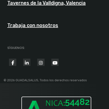
Tavernes de la Valldigna, Valencia
Trabaja con nosotros
SÍGUENOS:
fab
fab
fab
fab
fa-
fa-
fa-
fa-
facebook-
linkedin-
instagram
youtube
© 2026 GUADALSALUS, Todos los derechos reservados
f
in