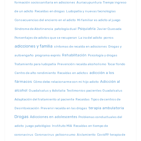
formación sociosanitaria en adicciones
Auriacupuntura
Tiempo ingreso
de un adicto
Recaídas en drogas
Ludopatía y nuevas tecnologías
Consecuencias del encierro en el adicto
Mi familiar es adicto al juego
Psiquiatría
Síndrome de Abstinencia
patología dual
Javier Quesada
Porcentajes de adictos que se recuperan
La ira del adicto
porros
adicciones y familia
síntomas de recaída en adicciones
Drogas y
Rehabilitación
autoengaño
programa exprés
Psicología y drogas
Tratamiento para ludopatía
Prevención recaída alcoholismo
Tocar fondo
adicción a los
Centro de alto rendimiento
Recaídas en adictos
fármacos
Adicción al
Cómo debo relacionarme con mi hijo adicto
alcohol
Guadalsalus y Adictalia
Testimonios pacientes Guadalsalus
Adaptación del tratamiento al paciente
Recaidas
Tipos de centros de
terapia ambulatoria
Desintoxicación
Prevenir recaída en las drogas
Drogas
Adicciones en adolescentes
Problemas conductuales del
adicto
juego patológico
Instituto MIA
Recaídas en tiempo de
coronavirus
Coronavirus
policonsumo
Aislamiento
Covid19
terapia de