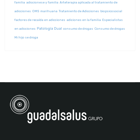
familia
adiccionese y familia
Arteterapia aplicada al tratamiento de
adicciones
OMS
marihuana
Tratamiento de Adicciones
biopsicosocial
factores de recaída en adicciones
adiciones en la familia
Especialistas
Patología Dual
en adicciones
consumo de drogas
Consumo de drogas
Mi hijo se droga