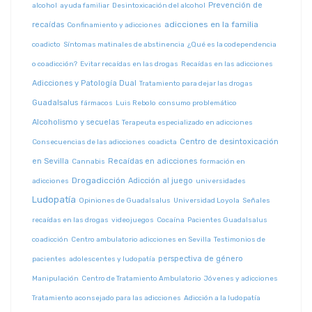
Prevención de
alcohol
ayuda familiar
Desintoxicación del alcohol
adicciones en la familia
recaídas
Confinamiento y adicciones
coadicto
Síntomas matinales de abstinencia
¿Qué es la codependencia
o coadicción?
Evitar recaídas en las drogas
Recaídas en las adicciones
Adicciones y Patología Dual
Tratamiento para dejar las drogas
Guadalsalus
fármacos
Luis Rebolo
consumo problemático
Alcoholismo y secuelas
Terapeuta especializado en adicciones
Centro de desintoxicación
Consecuencias de las adicciones
coadicta
en Sevilla
Recaídas en adicciones
Cannabis
formación en
Drogadicción
Adicción al juego
adicciones
universidades
Ludopatía
Opiniones de Guadalsalus
Universidad Loyola
Señales
recaídas en las drogas
videojuegos
Cocaína
Pacientes Guadalsalus
coadicción
Centro ambulatorio adicciones en Sevilla
Testimonios de
perspectiva de género
pacientes
adolescentes y ludopatía
Manipulación
Centro de Tratamiento Ambulatorio
Jóvenes y adicciones
Tratamiento aconsejado para las adicciones
Adicción a la ludopatía