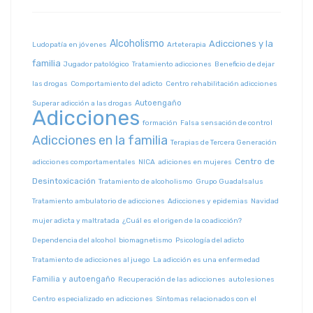
Alcoholismo
Adicciones y la
Ludopatía en jóvenes
Arteterapia
familia
Jugador patológico
Tratamiento adicciones
Beneficio de dejar
las drogas
Comportamiento del adicto
Centro rehabilitación adicciones
Autoengaño
Superar adicción a las drogas
Adicciones
formación
Falsa sensación de control
Adicciones en la familia
Terapias de Tercera Generación
Centro de
adicciones comportamentales
NICA
adiciones en mujeres
Desintoxicación
Tratamiento de alcoholismo
Grupo Guadalsalus
Tratamiento ambulatorio de adicciones
Adicciones y epidemias
Navidad
mujer adicta y maltratada
¿Cuál es el origen de la coadicción?
Dependencia del alcohol
biomagnetismo
Psicología del adicto
Tratamiento de adicciones al juego
La adicción es una enfermedad
Familia y autoengaño
Recuperación de las adicciones
autolesiones
Centro especializado en adicciones
Síntomas relacionados con el