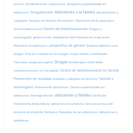
control
Confinamiento y adicciones
Terapeuta especializado en
Adicciones y la familia
Drogadicción
adicciones
adolescentes y
ludopatía
Terapias de Tercera Generación
Opiniones de Guadalsalus
Centro de Desintoxicación
Universidad Loyola
Drogas y
autoengaño
policonsumo
Adaptación del tratamiento al paciente
perspectiva de género
Pacientes Guadalsalus
Superar adicción a las
drogas
Prevenir recaída en las drogas
mujer adicta y maltratada
Drogas
Cannabis
programa exprés
Arteterapia
Cómo debo
Centro de desintoxicación en Sevilla
relacionarme con mi hijo adicto
Prevención de recaídas
Familia y
coadicta
Ludopatía en jóvenes
autoengaño
Tratamiento adicciones
Centro especializado en
adicciones y familia
adicciones
biomagnetismo
Centro de
Tratamiento Ambulatorio
adiciones en la familia
Consecuencias del
encierro en el adicto
fármacos
Recaídas en las adicciones
Adicciones y
epidemias