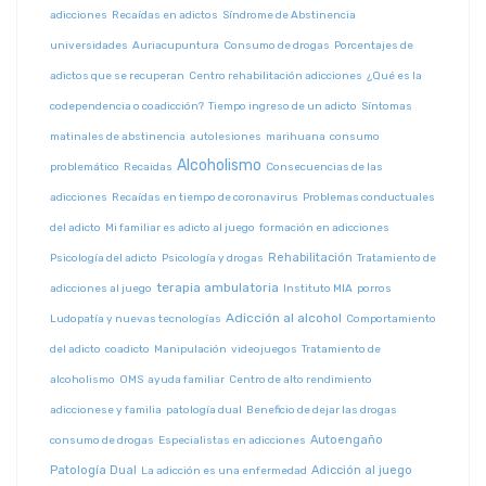
adicciones
Recaídas en adictos
Síndrome de Abstinencia
universidades
Auriacupuntura
Consumo de drogas
Porcentajes de
adictos que se recuperan
Centro rehabilitación adicciones
¿Qué es la
codependencia o coadicción?
Tiempo ingreso de un adicto
Síntomas
matinales de abstinencia
autolesiones
marihuana
consumo
Alcoholismo
problemático
Recaidas
Consecuencias de las
adicciones
Recaídas en tiempo de coronavirus
Problemas conductuales
del adicto
Mi familiar es adicto al juego
formación en adicciones
Rehabilitación
Psicología del adicto
Psicología y drogas
Tratamiento de
terapia ambulatoria
adicciones al juego
Instituto MIA
porros
Adicción al alcohol
Ludopatía y nuevas tecnologías
Comportamiento
del adicto
coadicto
Manipulación
videojuegos
Tratamiento de
alcoholismo
OMS
ayuda familiar
Centro de alto rendimiento
adiccionese y familia
patología dual
Beneficio de dejar las drogas
Autoengaño
consumo de drogas
Especialistas en adicciones
Patología Dual
Adicción al juego
La adicción es una enfermedad