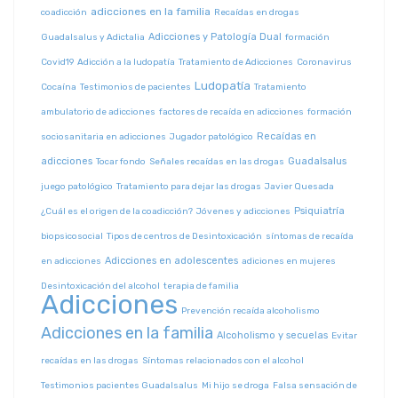
adicciones en la familia
coadicción
Recaídas en drogas
Adicciones y Patología Dual
Guadalsalus y Adictalia
formación
Covid19
Adicción a la ludopatía
Tratamiento de Adicciones
Coronavirus
Ludopatía
Cocaína
Testimonios de pacientes
Tratamiento
ambulatorio de adicciones
factores de recaída en adicciones
formación
Recaídas en
sociosanitaria en adicciones
Jugador patológico
adicciones
Guadalsalus
Tocar fondo
Señales recaídas en las drogas
juego patológico
Tratamiento para dejar las drogas
Javier Quesada
Psiquiatría
¿Cuál es el origen de la coadicción?
Jóvenes y adicciones
biopsicosocial
Tipos de centros de Desintoxicación
síntomas de recaída
Adicciones en adolescentes
en adicciones
adiciones en mujeres
Desintoxicación del alcohol
terapia de familia
Adicciones
Prevención recaída alcoholismo
Adicciones en la familia
Alcoholismo y secuelas
Evitar
recaídas en las drogas
Síntomas relacionados con el alcohol
Testimonios pacientes Guadalsalus
Mi hijo se droga
Falsa sensación de