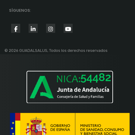
SÍGUENOS:
fab
fab
fab
fab
fa-
fa-
fa-
fa-
facebook-
linkedin-
instagram
youtube
© 2026 GUADALSALUS, Todos los derechos reservados
f
in