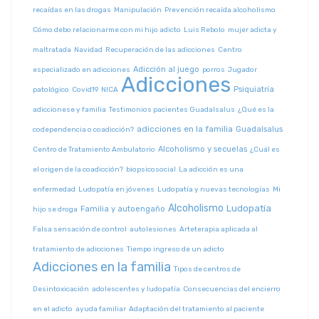
recaídas en las drogas
Manipulación
Prevención recaída alcoholismo
Cómo debo relacionarme con mi hijo adicto
Luis Rebolo
mujer adicta y
maltratada
Navidad
Recuperación de las adicciones
Centro
Adicción al juego
especializado en adicciones
porros
Jugador
Adicciones
Psiquiatría
patológico
Covid19
NICA
adiccionese y familia
Testimonios pacientes Guadalsalus
¿Qué es la
adicciones en la familia
Guadalsalus
codependencia o coadicción?
Alcoholismo y secuelas
Centro de Tratamiento Ambulatorio
¿Cuál es
el origen de la coadicción?
biopsicosocial
La adicción es una
enfermedad
Ludopatía en jóvenes
Ludopatía y nuevas tecnologías
Mi
Alcoholismo
Ludopatía
Familia y autoengaño
hijo se droga
Falsa sensación de control
autolesiones
Arteterapia aplicada al
tratamiento de adicciones
Tiempo ingreso de un adicto
Adicciones en la familia
Tipos de centros de
Desintoxicación
adolescentes y ludopatía
Consecuencias del encierro
en el adicto
ayuda familiar
Adaptación del tratamiento al paciente