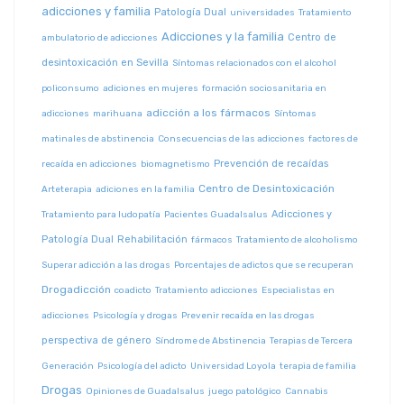
adicciones y familia
Patología Dual
universidades
Tratamiento
Adicciones y la familia
Centro de
ambulatorio de adicciones
desintoxicación en Sevilla
Síntomas relacionados con el alcohol
policonsumo
adiciones en mujeres
formación sociosanitaria en
adicción a los fármacos
adicciones
marihuana
Síntomas
matinales de abstinencia
Consecuencias de las adicciones
factores de
Prevención de recaídas
recaída en adicciones
biomagnetismo
Centro de Desintoxicación
Arteterapia
adiciones en la familia
Adicciones y
Tratamiento para ludopatía
Pacientes Guadalsalus
Patología Dual
Rehabilitación
fármacos
Tratamiento de alcoholismo
Superar adicción a las drogas
Porcentajes de adictos que se recuperan
Drogadicción
coadicto
Tratamiento adicciones
Especialistas en
adicciones
Psicología y drogas
Prevenir recaída en las drogas
perspectiva de género
Síndrome de Abstinencia
Terapias de Tercera
Generación
Psicología del adicto
Universidad Loyola
terapia de familia
Drogas
Opiniones de Guadalsalus
juego patológico
Cannabis