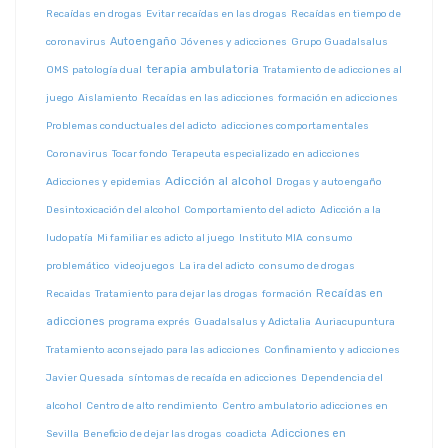
Recaídas en drogas
Evitar recaídas en las drogas
Recaídas en tiempo de
Autoengaño
coronavirus
Jóvenes y adicciones
Grupo Guadalsalus
terapia ambulatoria
OMS
patología dual
Tratamiento de adicciones al
juego
Aislamiento
Recaídas en las adicciones
formación en adicciones
Problemas conductuales del adicto
adicciones comportamentales
Coronavirus
Tocar fondo
Terapeuta especializado en adicciones
Adicción al alcohol
Adicciones y epidemias
Drogas y autoengaño
Desintoxicación del alcohol
Comportamiento del adicto
Adicción a la
ludopatía
Mi familiar es adicto al juego
Instituto MIA
consumo
problemático
videojuegos
La ira del adicto
consumo de drogas
Recaídas en
Recaidas
Tratamiento para dejar las drogas
formación
adicciones
programa exprés
Guadalsalus y Adictalia
Auriacupuntura
Tratamiento aconsejado para las adicciones
Confinamiento y adicciones
Javier Quesada
síntomas de recaída en adicciones
Dependencia del
alcohol
Centro de alto rendimiento
Centro ambulatorio adicciones en
Adicciones en
Sevilla
Beneficio de dejar las drogas
coadicta