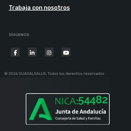
Trabaja con nosotros
SÍGUENOS:
fab
fab
fab
fab
fa-
fa-
fa-
fa-
facebook-
linkedin-
instagram
youtube
© 2026 GUADALSALUS, Todos los derechos reservados
f
in