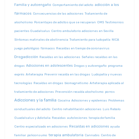
adicción a los
Familia y autoengaño
Comportamiento del adicto
fármacos
Consecuencias de las adicciones
Tratamiento de
alcoholismo
Porcentajes de adictos que se recuperan
OMS
Testimonios
pacientes Guadalsalus
Centro ambulatorio adicciones en Sevilla
Síntomas matinales de abstinencia
Tratamiento para ludopatía
NICA
juego patológico
fármacos
Recaídas en tiempo de coronavirus
Drogadicción
Recaídas en las adicciones
Señales recaídas en las
Adicciones en adolescentes
drogas
Drogas y autoengaño
programa
exprés
Arteterapia
Prevenir recaída en las drogas
Ludopatía y nuevas
tecnologías
Recaídas en drogas
biomagnetismo
Arteterapia aplicada al
tratamiento de adicciones
Prevención recaída alcoholismo
porros
Adicciones y la familia
Cocaína
Adicciones y epidemias
Problemas
conductuales del adicto
Centro rehabilitación adicciones
Luis Rebolo
Guadalsalus y Adictalia
Recaidas
autolesiones
terapia de familia
Recaídas en adicciones
Centro especializado en adicciones
ayuda
terapia ambulatoria
familiar
policonsumo
Cannabis
Centro de