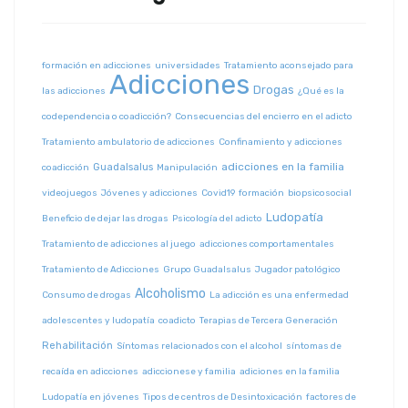
formación en adicciones
universidades
Tratamiento aconsejado para
Adicciones
Drogas
las adicciones
¿Qué es la
codependencia o coadicción?
Consecuencias del encierro en el adicto
Tratamiento ambulatorio de adicciones
Confinamiento y adicciones
adicciones en la familia
Guadalsalus
coadicción
Manipulación
videojuegos
Jóvenes y adicciones
Covid19
formación
biopsicosocial
Ludopatía
Beneficio de dejar las drogas
Psicología del adicto
Tratamiento de adicciones al juego
adicciones comportamentales
Tratamiento de Adicciones
Grupo Guadalsalus
Jugador patológico
Alcoholismo
Consumo de drogas
La adicción es una enfermedad
adolescentes y ludopatía
coadicto
Terapias de Tercera Generación
Rehabilitación
Síntomas relacionados con el alcohol
síntomas de
recaída en adicciones
adiccionese y familia
adiciones en la familia
Ludopatía en jóvenes
Tipos de centros de Desintoxicación
factores de