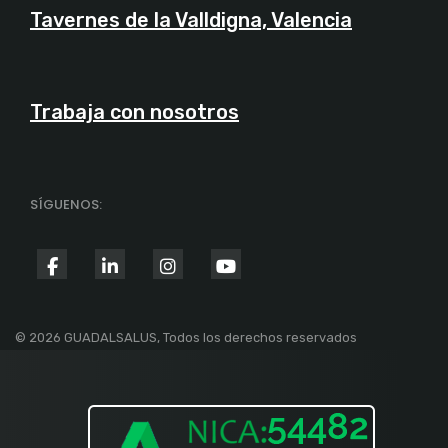
Tavernes de la Valldigna, Valencia
Trabaja con nosotros
SÍGUENOS:
fab
fab
fab
fab
fa-
fa-
fa-
fa-
facebook-
linkedin-
instagram
youtube
© 2026 GUADALSALUS, Todos los derechos reservados
f
in