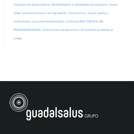
Alcoholismo y secuelas
Tratamiento Ambulatorio
Aislamiento
Cómo
debo relacionarme con mi hijo adicto
Coronavirus
mujer adicta y
Centro de
maltratada
consumo problemático
Instituto MIA
Desintoxicación
Testimonios de pacientes
Mi familiar es adicto al
juego