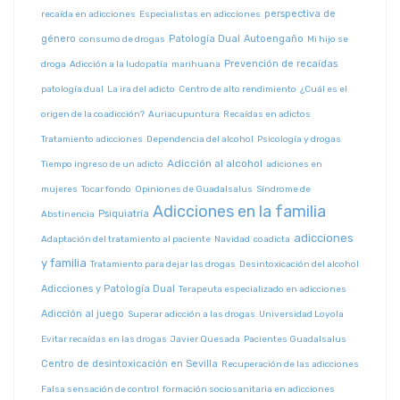
perspectiva de
recaída en adicciones
Especialistas en adicciones
género
Patología Dual
Autoengaño
consumo de drogas
Mi hijo se
Prevención de recaídas
droga
Adicción a la ludopatía
marihuana
patología dual
La ira del adicto
Centro de alto rendimiento
¿Cuál es el
origen de la coadicción?
Auriacupuntura
Recaídas en adictos
Tratamiento adicciones
Dependencia del alcohol
Psicología y drogas
Adicción al alcohol
Tiempo ingreso de un adicto
adiciones en
mujeres
Tocar fondo
Opiniones de Guadalsalus
Síndrome de
Adicciones en la familia
Psiquiatría
Abstinencia
adicciones
Adaptación del tratamiento al paciente
Navidad
coadicta
y familia
Tratamiento para dejar las drogas
Desintoxicación del alcohol
Adicciones y Patología Dual
Terapeuta especializado en adicciones
Adicción al juego
Superar adicción a las drogas
Universidad Loyola
Evitar recaídas en las drogas
Javier Quesada
Pacientes Guadalsalus
Centro de desintoxicación en Sevilla
Recuperación de las adicciones
Falsa sensación de control
formación sociosanitaria en adicciones