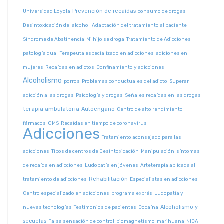
Prevención de recaídas
Universidad Loyola
consumo de drogas
Desintoxicación del alcohol
Adaptación del tratamiento al paciente
Síndrome de Abstinencia
Mi hijo se droga
Tratamiento de Adicciones
patología dual
Terapeuta especializado en adicciones
adiciones en
mujeres
Recaídas en adictos
Confinamiento y adicciones
Alcoholismo
porros
Problemas conductuales del adicto
Superar
adicción a las drogas
Psicología y drogas
Señales recaídas en las drogas
terapia ambulatoria
Autoengaño
Centro de alto rendimiento
fármacos
OMS
Recaídas en tiempo de coronavirus
Adicciones
Tratamiento aconsejado para las
adicciones
Tipos de centros de Desintoxicación
Manipulación
síntomas
de recaída en adicciones
Ludopatía en jóvenes
Arteterapia aplicada al
Rehabilitación
tratamiento de adicciones
Especialistas en adicciones
Centro especializado en adicciones
programa exprés
Ludopatía y
Alcoholismo y
nuevas tecnologías
Testimonios de pacientes
Cocaína
secuelas
Falsa sensación de control
biomagnetismo
marihuana
NICA