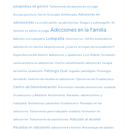
perspectiva de género
Tratamiento de adicciones al juego
Adicciones en
Auriacupuntura
Javier Quesada
Arteterapia
adolescentes
La ira del adicto
ayuda familiar
Drogas y autoengaño
Mi
Adicciones en la familia
familiar es adicto al juego
Ludopatía
Adicción a la ludopatía
Coronavirus
Centro ambulatorio
adicciones en Sevilla
biopsicosocial
¿Cuál es el origen de la coadicción?
Dependencia del alcohol
Adicciones y epidemias
Luis Rebolo
formación
sociosanitaria en adicciones
Centro rehabilitación adicciones
terapia
Patología Dual
de familia
coadicción
Jugador patológico
Psicología
del adicto
factores de recaída en adicciones
Opiniones de Guadalsalus
Centro de Desintoxicación
Prevención recaída alcoholismo
coadicto
Guadalsalus y Adictalia
Aislamiento
Recaidas
adolescentes y
ludopatía
Testimonios pacientes Guadalsalus
Recaídas en las
adicciones
Tratamiento para ludopatía
coadicta
formación en
Adicción al alcohol
adicciones
Tratamiento de alcoholismo
Recaídas en adicciones
adiccionese y familia
Porcentajes de adictos