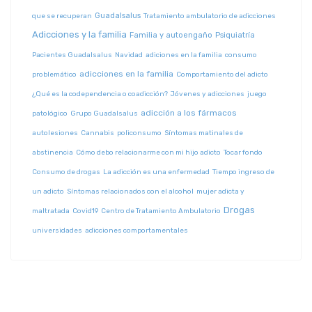
Guadalsalus
que se recuperan
Tratamiento ambulatorio de adicciones
Adicciones y la familia
Familia y autoengaño
Psiquiatría
Pacientes Guadalsalus
Navidad
adiciones en la familia
consumo
adicciones en la familia
problemático
Comportamiento del adicto
¿Qué es la codependencia o coadicción?
Jóvenes y adicciones
juego
adicción a los fármacos
patológico
Grupo Guadalsalus
autolesiones
Cannabis
policonsumo
Síntomas matinales de
abstinencia
Cómo debo relacionarme con mi hijo adicto
Tocar fondo
Consumo de drogas
La adicción es una enfermedad
Tiempo ingreso de
un adicto
Síntomas relacionados con el alcohol
mujer adicta y
Drogas
maltratada
Covid19
Centro de Tratamiento Ambulatorio
universidades
adicciones comportamentales