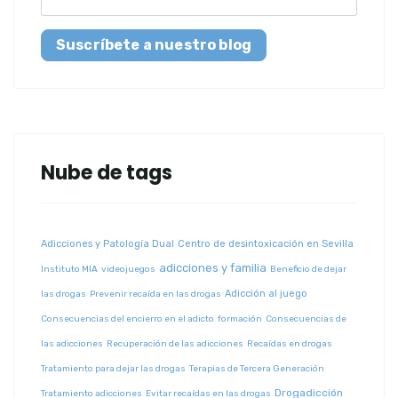
Suscríbete a nuestro blog
Nube de tags
Adicciones y Patología Dual
Centro de desintoxicación en Sevilla
adicciones y familia
Instituto MIA
videojuegos
Beneficio de dejar
Adicción al juego
las drogas
Prevenir recaída en las drogas
Consecuencias del encierro en el adicto
formación
Consecuencias de
las adicciones
Recuperación de las adicciones
Recaídas en drogas
Tratamiento para dejar las drogas
Terapias de Tercera Generación
Drogadicción
Tratamiento adicciones
Evitar recaídas en las drogas