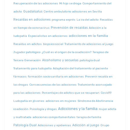
Recuperación de las adicciones
Mi hijo se droga
Comportamiento del
Guadalsalus
adicto
Centro ambulatorio adicciones en Sevilla
Recaídas en adicciones
programa exprés
La ira del adicto
Recaídas
Prevención de recaídas
en tiempo de coronavirus
Adicción a la
adicciones en la familia
ludopatía
Especialistas en adicciones
Recaídas en adictos
biopsicosocial
Tratamiento de adicciones al juego
Jugador patológico
¿Cuál es el origen de la coadicción?
Terapias de
Alcoholismo y secuelas
Tercera Generación
patología dual
Tratamiento para ludopatía
Adaptación del tratamiento al paciente
fármacos
formación sociosanitaria en adicciones
Prevenir recaída en
las drogas
Consecuencias de las adicciones
Tratamiento aconsejado
para las adicciones
Porcentajes de adictos que se recuperan
Covid19
Ludopatía en jóvenes
adiciones en mujeres
Síndrome de Abstinencia
Adicciones y la familia
coadicción
Psicología y drogas
mujer adicta
y maltratada
adicciones comportamentales
terapia de familia
Patología Dual
Adicción al juego
Adicciones y epidemias
Grupo