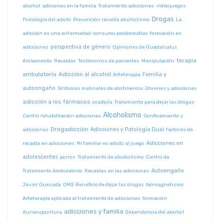
alcohol
adiciones en la familia
Tratamiento adicciones
videojuegos
Drogas
Psicología del adicto
Prevención recaída alcoholismo
La
adicción es una enfermedad
consumo problemático
formación en
perspectiva de género
adicciones
Opiniones de Guadalsalus
terapia
Aislamiento
Recaidas
Testimonios de pacientes
Manipulación
ambulatoria
Adicción al alcohol
Familia y
Arteterapia
autoengaño
Síntomas matinales de abstinencia
Jóvenes y adicciones
adicción a los fármacos
coadicta
Tratamiento para dejar las drogas
Alcoholismo
Centro rehabilitación adicciones
Confinamiento y
Drogadicción
Adicciones y Patología Dual
adicciones
factores de
Adicciones en
recaída en adicciones
Mi familiar es adicto al juego
adolescentes
porros
Tratamiento de alcoholismo
Centro de
Autoengaño
Tratamiento Ambulatorio
Recaídas en las adicciones
Javier Quesada
OMS
Beneficio de dejar las drogas
biomagnetismo
Arteterapia aplicada al tratamiento de adicciones
formación
adicciones y familia
Auriacupuntura
Dependencia del alcohol