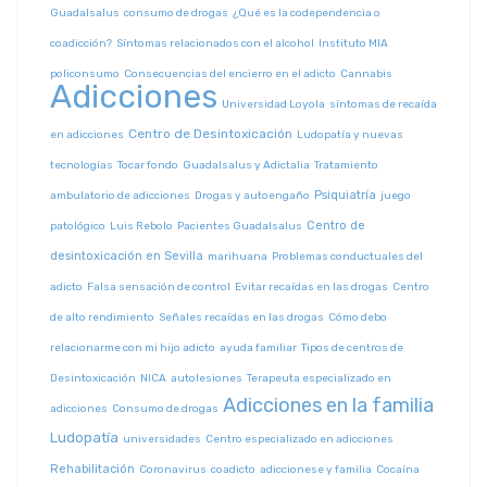
Guadalsalus
consumo de drogas
¿Qué es la codependencia o
coadicción?
Síntomas relacionados con el alcohol
Instituto MIA
policonsumo
Consecuencias del encierro en el adicto
Cannabis
Adicciones
Universidad Loyola
síntomas de recaída
Centro de Desintoxicación
en adicciones
Ludopatía y nuevas
tecnologías
Tocar fondo
Guadalsalus y Adictalia
Tratamiento
Psiquiatría
ambulatorio de adicciones
Drogas y autoengaño
juego
Centro de
patológico
Luis Rebolo
Pacientes Guadalsalus
desintoxicación en Sevilla
marihuana
Problemas conductuales del
adicto
Falsa sensación de control
Evitar recaídas en las drogas
Centro
de alto rendimiento
Señales recaídas en las drogas
Cómo debo
relacionarme con mi hijo adicto
ayuda familiar
Tipos de centros de
Desintoxicación
NICA
autolesiones
Terapeuta especializado en
Adicciones en la familia
adicciones
Consumo de drogas
Ludopatía
universidades
Centro especializado en adicciones
Rehabilitación
Coronavirus
coadicto
adiccionese y familia
Cocaína