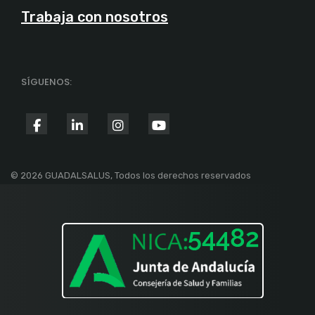
Trabaja con nosotros
SÍGUENOS:
fab
fab
fab
fab
fa-
fa-
fa-
fa-
facebook-
linkedin-
instagram
youtube
© 2026 GUADALSALUS, Todos los derechos reservados
f
in