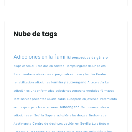
Nube de tags
Adicciones en la familia
perspectiva de género
biopsicosocial
Recaídas en adictos
Tiempo ingreso de un adicto
Tratamiento de adicciones al juego
adiccionese y familia
Centro
Familia y autoengaño
rehabilitación adicciones
Arteterapia
La
adicción es una enfermedad
adicciones comportamentales
fármacos
Testimonios pacientes Guadalsalus
Ludopatía en jóvenes
Tratamiento
Autoengaño
aconsejado para las adicciones
Centro ambulatorio
adicciones en Sevilla
Superar adicción a las drogas
Síndrome de
Centro de desintoxicación en Sevilla
Abstinencia
Luis Rebolo
adicción a los