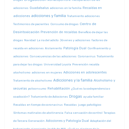
drogas
Auriacupuntura
Recuperación de las
Guadalsalus
Recaídas en
adicciones
adiciones en la familia
adicciones y familia
adicciones
Tratamiento adicciones
Centro de
Testimonios de pacientes
Consumo de drogas
Desintoxicación
Prevención de recaídas
Beneficio de dejar las
drogas
Navidad
La ira del adicto
Jóvenes y adicciones
factores de
Patología Dual
recaída en adicciones
Aislamiento
Confinamiento y
adicciones
Consecuencias de las adicciones
Coronavirus
Tratamiento
para dejar las drogas
Universidad Loyola
Prevención recaída
Adicciones en adolescentes
alcoholismo
adiciones en mujeres
Adicciones y la familia
Alcoholismo y
Tratamiento de alcoholismo
secuelas
Rehabilitación
policonsumo
¿Qué es la codependencia o
Drogas
coadicción?
Tratamiento de Adicciones
ayuda familiar
Recaídas en tiempo de coronavirus
Recaidas
juego patológico
Síntomas matinales de abstinencia
Falsa sensación de control
Terapias
Adicciones y Patología Dual
de Tercera Generación
Adaptación del