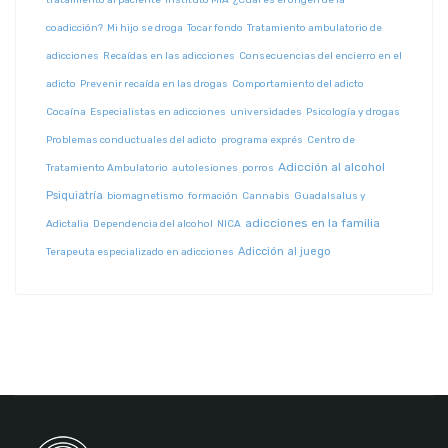
tratamiento al paciente
Instituto MIA
¿Cuál es el origen de la
coadicción?
Mi hijo se droga
Tocar fondo
Tratamiento ambulatorio de
adicciones
Recaídas en las adicciones
Consecuencias del encierro en el
adicto
Prevenir recaída en las drogas
Comportamiento del adicto
Cocaína
Especialistas en adicciones
universidades
Psicología y drogas
Problemas conductuales del adicto
programa exprés
Centro de
Adicción al alcohol
Tratamiento Ambulatorio
autolesiones
porros
Psiquiatría
biomagnetismo
formación
Cannabis
Guadalsalus y
adicciones en la familia
Adictalia
Dependencia del alcohol
NICA
Adicción al juego
Terapeuta especializado en adicciones