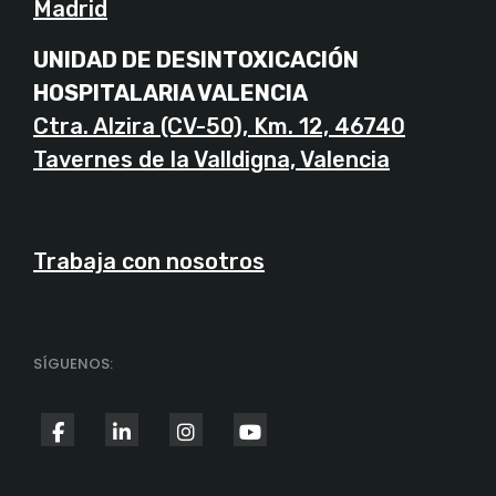
Madrid
UNIDAD DE DESINTOXICACIÓN
HOSPITALARIA VALENCIA
Ctra. Alzira (CV-50), Km. 12, 46740
Tavernes de la Valldigna, Valencia
Trabaja con nosotros
SÍGUENOS:
fab
fab
fab
fab
fa-
fa-
fa-
fa-