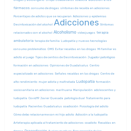
Drogas y autoengaño
Grupo Guadalsalus
coadicta
fármacos
consumo de drogas
síntomas de recaída en adicciones
Porcentajes de adictos que se recuperan
Adicciones y epidemias
Adicciones
Desintoxicación del alcohol
Síntomas
Alcoholismo
terapia
relacionados con el alcohol
videojuegos
ambulatoria
terapia de familia
Ludopatía y nuevas tecnologías
consumo problemático
OMS
Evitar recaídas en las drogas
Mi familiar es
adicto al juego
Tipos de centros de Desintoxicación
Jugador patológico
formación en adicciones
Opiniones de Guadalsalus
Centro
especializado en adicciones
Señales recaídas en las drogas
Centro de
Ludopatía
alto rendimiento
mujer adicta y maltratada
formación
sociosanitaria en adicciones
marihuana
Manipulación
adolescentes y
ludopatía
Covid19
Javier Quesada
patología dual
Tratamiento para
ludopatía
Pacientes Guadalsalus
coadicción
Psicología del adicto
Cómo debo relacionarme con mi hijo adicto
Adicción a la ludopatía
Arteterapia aplicada al tratamiento de adicciones
coadicto
Recaídas en
Drogadicción