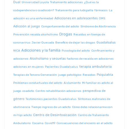
Dual
Universidad Loyola
Tratamiento adicciones
¿Qué es la
codependencia o coadicción?
Tratamiento para ludopatía
fármacos
La
Adicciones en adolescentes
adicción es una enfermedad
OMS
Adicción al juego
Comportamiento del adicto
Síndrome de Abstinencia
Drogas
Prevención recaída alcoholismo
Recaídas en tiempo de
Guadalsalus
coronavirus
Javier Quesada
Beneficio de dejar las drogas
Adicciones y la familia
NICA
Psicología del adicto
Confinamiento y
Alcoholismo y secuelas
adicciones
factores de recaída en adicciones
terapia ambulatoria
adiciones en mujeres
Pacientes Guadalsalus
Psiquiatría
Terapias de Tercera Generación
juego patológico
Recaidas
Problemas conductuales del adicto
Aislamiento
Mi familiar es adicto al
perspectiva de
juego
coadicto
Centro rehabilitación adicciones
género
Testimonios pacientes Guadalsalus
Síntomas matinales de
abstinencia
Tiempo ingreso de un adicto
Cómo debo relacionarme con
Centro de Desintoxicación
mi hijo adicto
Centro de Tratamiento
Ambulatorio
Cocaína
Covid19
Consecuencias del encierro en el adicto