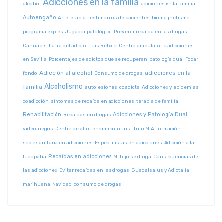
Adicciones en la familia
alcohol
adiciones en la familia
Autoengaño
Arteterapia
Testimonios de pacientes
biomagnetismo
programa exprés
Jugador patológico
Prevenir recaída en las drogas
Cannabis
La ira del adicto
Luis Rebolo
Centro ambulatorio adicciones
en Sevilla
Porcentajes de adictos que se recuperan
patología dual
Tocar
Adicción al alcohol
adicciones en la
fondo
Consumo de drogas
Alcoholismo
familia
autolesiones
coadicta
Adicciones y epidemias
coadicción
síntomas de recaída en adicciones
terapia de familia
Rehabilitación
Adicciones y Patología Dual
Recaídas en drogas
videojuegos
Centro de alto rendimiento
Instituto MIA
formación
sociosanitaria en adicciones
Especialistas en adicciones
Adicción a la
Recaídas en adicciones
ludopatía
Mi hijo se droga
Consecuencias de
las adicciones
Evitar recaídas en las drogas
Guadalsalus y Adictalia
marihuana
Navidad
consumo de drogas