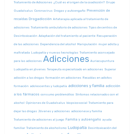
Tratamiento de Adicciones
¿Cuál es el origen de la coadicción?
Grupo
Prevención de
Guadalsalus
Coronavirus
Drogas y autoengaño
Drogadicción
recaídas
Arteterapia aplicada al tratamiento de
adicciones
Tratamiento ambulatorio de adicciones
Tipos de centros de
Desintoxicación
Adaptación del tratamiento al paciente
Recuperación
de las adicciones
Dependencia del alcohol
Manipulación
mujer adicta y
maltratada
Ludopatía y nuevas tecnologías
Tratamiento aconsejado
Adicciones
para las adicciones
Auriacupuntura
Ludopatía en jóvenes
Terapeuta especializado en adicciones
Superar
adicción a las drogas
formación en adicciones
Recaídas en adictos
adicciones y familia
adicción
formación
adolescentes y ludopatía
a los fármacos
consumo problemático
Síntomas relacionados con el
alcohol
Opiniones de Guadalsalus
biopsicosocial
Tratamiento para
dejar las drogas
Jóvenes y adicciones
adiccionese y familia
Familia y autoengaño
Tratamiento de adicciones al juego
ayuda
Ludopatía
familiar
Tratamiento de alcoholismo
Desintoxicación del