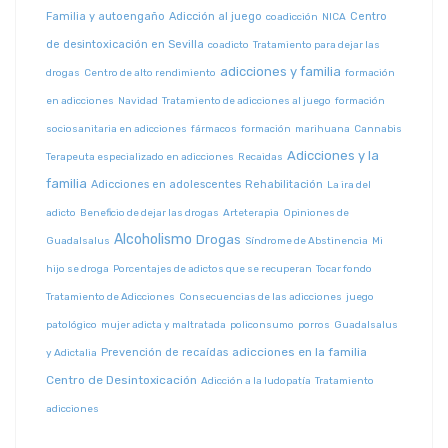
Familia y autoengaño
Adicción al juego
Centro
coadicción
NICA
de desintoxicación en Sevilla
coadicto
Tratamiento para dejar las
adicciones y familia
drogas
Centro de alto rendimiento
formación
en adicciones
Navidad
Tratamiento de adicciones al juego
formación
sociosanitaria en adicciones
fármacos
formación
marihuana
Cannabis
Adicciones y la
Terapeuta especializado en adicciones
Recaidas
familia
Adicciones en adolescentes
Rehabilitación
La ira del
adicto
Beneficio de dejar las drogas
Arteterapia
Opiniones de
Alcoholismo
Drogas
Guadalsalus
Síndrome de Abstinencia
Mi
hijo se droga
Porcentajes de adictos que se recuperan
Tocar fondo
Tratamiento de Adicciones
Consecuencias de las adicciones
juego
patológico
mujer adicta y maltratada
policonsumo
porros
Guadalsalus
adicciones en la familia
Prevención de recaídas
y Adictalia
Centro de Desintoxicación
Adicción a la ludopatía
Tratamiento
adicciones