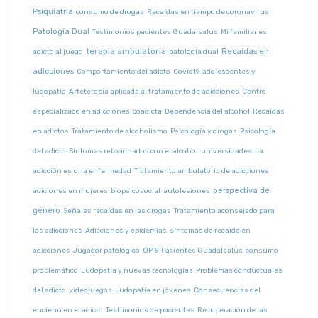
Psiquiatría
consumo de drogas
Recaídas en tiempo de coronavirus
Patología Dual
Testimonios pacientes Guadalsalus
Mi familiar es
terapia ambulatoria
Recaídas en
adicto al juego
patología dual
adicciones
Comportamiento del adicto
Covid19
adolescentes y
ludopatía
Arteterapia aplicada al tratamiento de adicciones
Centro
especializado en adicciones
coadicta
Dependencia del alcohol
Recaídas
en adictos
Tratamiento de alcoholismo
Psicología y drogas
Psicología
del adicto
Síntomas relacionados con el alcohol
universidades
La
adicción es una enfermedad
Tratamiento ambulatorio de adicciones
perspectiva de
adiciones en mujeres
biopsicosocial
autolesiones
género
Señales recaídas en las drogas
Tratamiento aconsejado para
las adicciones
Adicciones y epidemias
síntomas de recaída en
adicciones
Jugador patológico
OMS
Pacientes Guadalsalus
consumo
problemático
Ludopatía y nuevas tecnologías
Problemas conductuales
del adicto
videojuegos
Ludopatía en jóvenes
Consecuencias del
encierro en el adicto
Testimonios de pacientes
Recuperación de las