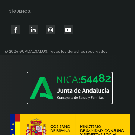
SÍGUENOS:
fab
fab
fab
fab
fa-
fa-
fa-
fa-
facebook-
linkedin-
instagram
youtube
© 2026 GUADALSALUS, Todos los derechos reservados
f
in