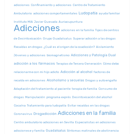
adicciones
Confinamiento y adicciones
Centro de Tratamiento
Ludopatía
Ambulatorio
adicciones comportamentales
ayuda familiar
Instituto MIA
Javier Quesada
Auriacupuntura
Adicciones
adiciones en la familia
Tipos de centros
de Desintoxicación
Grupo Guadalsalus
Superar adicción a las drogas
Recaídas en drogas
¿Cuál es el origen de la coadicción?
Aislamiento
Adicciones y Patología Dual
Jóvenes y adicciones
biomagnetismo
adicción a los fármacos
Terapias de Tercera Generación
Cómo debo
Adicción al alcohol
relacionarme con mi hijo adicto
factores de
Alcoholismo y secuelas
recaída en adicciones
Drogas y autoengaño
Adaptación del tratamiento al paciente
terapia de familia
Consumo de
drogas
Manipulación
programa exprés
Desintoxicación del alcohol
Cocaína
Tratamiento para ludopatía
Evitar recaídas en las drogas
Adicciones en la familia
Drogadicción
Coronavirus
Centro ambulatorio adicciones en Sevilla
Especialistas en adicciones
Guadalsalus
adiccionese y familia
Síntomas matinales de abstinencia