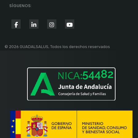
SÍGUENOS:
fab
fab
fab
fab
fa-
fa-
fa-
fa-
facebook-
linkedin-
instagram
youtube
© 2026 GUADALSALUS, Todos los derechos reservados
f
in