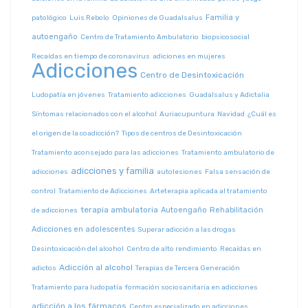
Familia y
patológico
Luis Rebolo
Opiniones de Guadalsalus
autoengaño
Centro de Tratamiento Ambulatorio
biopsicosocial
Recaídas en tiempo de coronavirus
adiciones en mujeres
Adicciones
Centro de Desintoxicación
Ludopatía en jóvenes
Tratamiento adicciones
Guadalsalus y Adictalia
Síntomas relacionados con el alcohol
Auriacupuntura
Navidad
¿Cuál es
el origen de la coadicción?
Tipos de centros de Desintoxicación
Tratamiento aconsejado para las adicciones
Tratamiento ambulatorio de
adicciones y familia
adicciones
autolesiones
Falsa sensación de
control
Tratamiento de Adicciones
Arteterapia aplicada al tratamiento
terapia ambulatoria
Autoengaño
Rehabilitación
de adicciones
Adicciones en adolescentes
Superar adicción a las drogas
Desintoxicación del alcohol
Centro de alto rendimiento
Recaídas en
Adicción al alcohol
adictos
Terapias de Tercera Generación
Tratamiento para ludopatía
formación sociosanitaria en adicciones
adicción a los fármacos
Centro especializado en adicciones