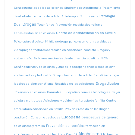
Consecuencias de las adicciones
Síndrome de Abstinencia
Tratamiento
Patología
de alcoholismo
La ira del adicto
Arteterapia
Coronavirus
Drogas
Dual
Tocar fondo
Prevención recaída alcoholismo
Centro de desintoxicación en Sevilla
Especialistas en adicciones
Psicología del adicto
Mi hijo se droga
policonsumo
universidades
videojuegos
factores de recaída en adicciones
coadicto
Drogas y
autoengaño
Síntomas matinales de abstinencia
coadicta
NICA
Confinamiento y adicciones
¿Qué es la codependencia o coadicción?
adolescentes y ludopatía
Comportamiento del adicto
Beneficio de dejar
Drogadicción
las drogas
biomagnetismo
Recaídas en las adicciones
Jóvenes y adicciones
Cannabis
Ludopatía y nuevas tecnologías
mujer
adicta y maltratada
Adicciones y epidemias
terapia de familia
Centro
ambulatorio adicciones en Sevilla
Prevenir recaída en las drogas
Ludopatía
perspectiva de género
coadicción
Consumo de drogas
Prevención de recaídas
adiccionese y familia
formación en
Alcoholismo
adicciones
consumo problemático
Covid19
Mi familiar