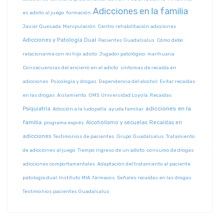
Adicciones en la familia
es adicto al juego
formación
Javier Quesada
Manipulación
Centro rehabilitación adicciones
Adicciones y Patología Dual
Pacientes Guadalsalus
Cómo debo
relacionarme con mi hijo adicto
Jugador patológico
marihuana
Consecuencias del encierro en el adicto
síntomas de recaída en
adicciones
Psicología y drogas
Dependencia del alcohol
Evitar recaídas
en las drogas
Aislamiento
OMS
Universidad Loyola
Recaidas
adicciones en la
Psiquiatría
Adicción a la ludopatía
ayuda familiar
familia
Alcoholismo y secuelas
Recaídas en
programa exprés
adicciones
Testimonios de pacientes
Grupo Guadalsalus
Tratamiento
de adicciones al juego
Tiempo ingreso de un adicto
consumo de drogas
adicciones comportamentales
Adaptación del tratamiento al paciente
patología dual
Instituto MIA
fármacos
Señales recaídas en las drogas
Testimonios pacientes Guadalsalus