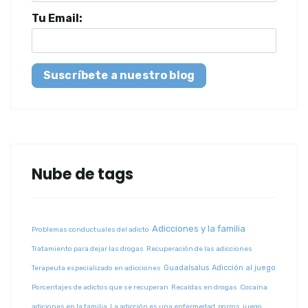
Tu Email:
Suscríbete a nuestro blog
Nube de tags
Adicciones y la familia
Problemas conductuales del adicto
Tratamiento para dejar las drogas
Recuperación de las adicciones
Guadalsalus
Adicción al juego
Terapeuta especializado en adicciones
Porcentajes de adictos que se recuperan
Recaídas en drogas
Cocaína
adiciones en la familia
La adicción es una enfermedad
porros
juego