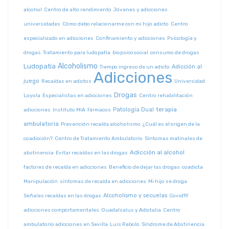
alcohol
Centro de alto rendimiento
Jóvenes y adicciones
universidades
Cómo debo relacionarme con mi hijo adicto
Centro
especializado en adicciones
Confinamiento y adicciones
Psicología y
drogas
Tratamiento para ludopatía
biopsicosocial
consumo de drogas
Alcoholismo
Ludopatía
Adicción al
Tiempo ingreso de un adicto
Adicciones
juego
Recaídas en adictos
Universidad
Drogas
Loyola
Especialistas en adicciones
Centro rehabilitación
terapia
Patología Dual
adicciones
Instituto MIA
fármacos
ambulatoria
Prevención recaída alcoholismo
¿Cuál es el origen de la
coadicción?
Centro de Tratamiento Ambulatorio
Síntomas matinales de
Adicción al alcohol
abstinencia
Evitar recaídas en las drogas
factores de recaída en adicciones
Beneficio de dejar las drogas
coadicta
Manipulación
síntomas de recaída en adicciones
Mi hijo se droga
Alcoholismo y secuelas
Señales recaídas en las drogas
Covid19
adicciones comportamentales
Guadalsalus y Adictalia
Centro
ambulatorio adicciones en Sevilla
Luis Rebolo
Síndrome de Abstinencia