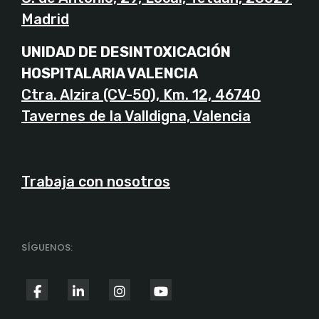
Madrid
UNIDAD DE DESINTOXICACIÓN
HOSPITALARIA VALENCIA
Ctra. Alzira (CV-50), Km. 12, 46740
Tavernes de la Valldigna, Valencia
Trabaja con nosotros
SÍGUENOS:
fab
fab
fab
fab
fa-
fa-
fa-
fa-