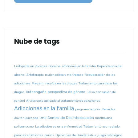
Nube de tags
Ludopatía en jóvenes
Cocaína
adiciones en la familia
Dependencia del
alcohol
Arteterapia
mujer adicta y maltratada
Recuperación de las
adicciones
Prevenir recaída en las drogas
Tratamiento para dejar las
Autoengaño
perspectiva de género
drogas
Falsa sensación de
control
Arteterapia aplicada al tratamiento de adicciones
Adicciones en la familia
programa exprés
Recaidas
Centro de Desintoxicación
Javier Quesada
OMS
marihuana
policonsumo
La adicción es una enfermedad
Tratamiento aconsejado
para las adicciones
porros
Opiniones de Guadalsalus
juego patológico