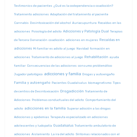
Testimonios de pacientes
¿Qué es la codependencia o coadicción?
Tratamiento adicciones
Adaptación del tratamiento al paciente
Cannabis
Desintoxicación del alcohol
Auriacupuntura
Recaídas en las
Adicciones y Patología Dual
adicciones
Psicología del adicto
Terapias
Recaídas en
de Tercera Generación
coadicción
adiciones en mujeres
adicciones
Mi familiar es adicto al juego
Navidad
formación en
Rehabilitación
adicciones
Tratamiento de adicciones al juego
ayuda
familiar
Consecuencias de las adicciones
consumo problemático
adicciones y familia
Jugador patológico
Drogas y autoengaño
Familia y autoengaño
Pacientes Guadalsalus
biomagnetismo
Tipos
Drogadicción
de centros de Desintoxicación
Tratamiento de
Adicciones
Problemas conductuales del adicto
Comportamiento del
adicciones en la familia
adicto
Superar adicción a las drogas
Adicciones y epidemias
Terapeuta especializado en adicciones
Guadalsalus
adolescentes y ludopatía
Tratamiento ambulatorio de
adicciones
Aislamiento
La ira del adicto
Síntomas relacionados con el