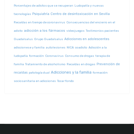
Porcentajes de adictos que se recuperan
Ludopatía y nuevas
Psiquiatría
Centro de desintoxicación en Sevilla
tecnologías
Recaídas en tiempo de coronavirus
Consecuencias del encierro en el
adicción a los fármacos
adicto
videojuegos
Testimonios pacientes
Adicciones en adolescentes
Guadalsalus
Grupo Guadalsalus
adiccionese y familia
autolesiones
NICA
coadicto
Adicción a la
ludopatía
formación
Coronavirus
Consumo de drogas
terapia de
Prevención de
familia
Tratamiento de alcoholismo
Recaídas en drogas
Adicciones y la familia
recaídas
patología dual
formación
sociosanitaria en adicciones
Tocar fondo