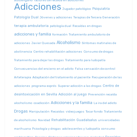
autoengaño
factores de recaída en adicciones
Adicciones
Psiquiatría
Jugador patológico
Patología Dual
Jóvenes y adicciones
Terapias de Tercera Generación
terapia ambulatoria
patología dual
Recaídas en drogas
adicciones y familia
formación
Tratamiento ambulatorio de
Alcoholismo
adicciones
Javier Quesada
Síntomas matinales de
abstinencia
Centro rehabilitación adicciones
Consumo de drogas
Tratamiento para dejar las drogas
Tratamiento para ludopatía
Consecuencias del encierro en el adicto
Falsa sensación de control
Arteterapia
Adaptación del tratamiento al paciente
Recuperación de las
Centro de
adicciones
programa exprés
Superar adicción a las drogas
desintoxicación en Sevilla
Adicción al juego
Prevención recaída
Adicciones y la familia
alcoholismo
coadicción
La ira del adicto
Drogas
Manipulación
Recaidas
videojuegos
Tocar fondo
Tratamiento
Rehabilitación
Guadalsalus
de alcoholismo
Navidad
universidades
marihuana
Psicología y drogas
adolescentes y ludopatía
consumo