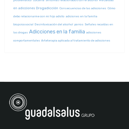
Recaídas
problemático
Cocaína
Síntomas relacionados con el alcohol
Drogadicción
en adicciones
Consecuencias de las adicciones
Cómo
debo relacionarme con mi hijo adicto
adiciones en la familia
biopsicosocial
Desintoxicación del alcohol
porros
Señales recaídas en
Adicciones en la familia
las drogas
adicciones
comportamentales
Arteterapia aplicada al tratamiento de adicciones