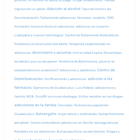
jóvenes
Mi familiar es adicto al juego
Grupo Guadalsalus
Tiempo
Adicción al alcohol
ingreso de un adicto
Tipos de centros de
Desintoxicación
Tratamiento adicciones
fármacos
coadicto
OMS
formación sociosanitaria en adicciones
adiciones en mujeres
Ludopatía y nuevas tecnologías
Centro de Tratamiento Ambulatorio
Problemas conductuales del adicto
Terapeuta especializado en
Alcoholismo y secuelas
adicciones
Universidad Loyola
Porcentajes
de adictos que se recuperan
Síndrome de Abstinencia
¿Qué es la
Centro de
codependencia o coadicción?
Adicciones y epidemias
Desintoxicación
adicción a los
Confinamiento y adicciones
fármacos
Opiniones de Guadalsalus
Luis Rebolo
adiccionese y
familia
NICA
Covid19
consumo de drogas
Evitar recaídas en las drogas
adicciones en la familia
Cannabis
Testimonios pacientes
Autoengaño
Guadalsalus
mujer adicta y maltratada
Comportamiento
del adicto
Centro ambulatorio adicciones en Sevilla
biomagnetismo
Recaídas en las adicciones
Auriacupuntura
ayuda familiar
Drogas y