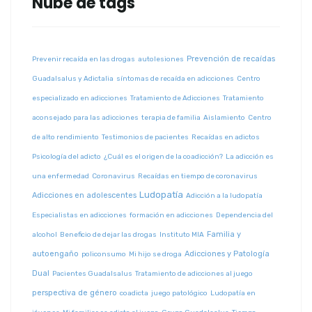
Nube de tags
Prevención de recaídas
Prevenir recaída en las drogas
autolesiones
Guadalsalus y Adictalia
síntomas de recaída en adicciones
Centro
especializado en adicciones
Tratamiento de Adicciones
Tratamiento
aconsejado para las adicciones
terapia de familia
Aislamiento
Centro
de alto rendimiento
Testimonios de pacientes
Recaídas en adictos
Psicología del adicto
¿Cuál es el origen de la coadicción?
La adicción es
una enfermedad
Coronavirus
Recaídas en tiempo de coronavirus
Ludopatía
Adicciones en adolescentes
Adicción a la ludopatía
Especialistas en adicciones
formación en adicciones
Dependencia del
Familia y
alcohol
Beneficio de dejar las drogas
Instituto MIA
autoengaño
Adicciones y Patología
policonsumo
Mi hijo se droga
Dual
Pacientes Guadalsalus
Tratamiento de adicciones al juego
perspectiva de género
coadicta
juego patológico
Ludopatía en