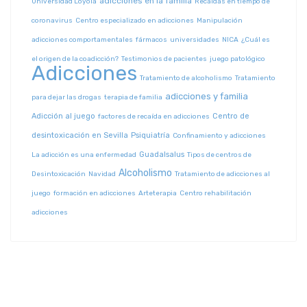
adicciones en la familia
Universidad Loyola
Recaídas en tiempo de
coronavirus
Centro especializado en adicciones
Manipulación
adicciones comportamentales
fármacos
universidades
NICA
¿Cuál es
el origen de la coadicción?
Testimonios de pacientes
juego patológico
Adicciones
Tratamiento de alcoholismo
Tratamiento
adicciones y familia
para dejar las drogas
terapia de familia
Adicción al juego
Centro de
factores de recaída en adicciones
desintoxicación en Sevilla
Psiquiatría
Confinamiento y adicciones
Guadalsalus
La adicción es una enfermedad
Tipos de centros de
Alcoholismo
Desintoxicación
Navidad
Tratamiento de adicciones al
juego
formación en adicciones
Arteterapia
Centro rehabilitación
adicciones