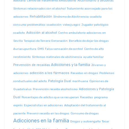
Alcoholismo y secuelas
Adictalia
Centro de Tratamiento Ambulatorio
Síntomas relacionados con el alcohol
Tratamiento aconsejado para las
Rehabilitación
adicciones
Síndrome de Abstinencia
coadicta
consumo problemático
coadicción
videojuegos
Jugador patológico
Adicción al alcohol
coadicto
Centro ambulatorio adicciones en
Sevilla
Terapias de Tercera Generación
Beneficio de dejar las drogas
Auriacupuntura
OMS
Falsa sensación de control
Centro de alto
rendimiento
Síntomas matinales de abstinencia
ayuda familiar
Adicciones y la familia
Prevención de recaídas
Jóvenes y
adicción a los fármacos
adicciones
Recaídas en drogas
Problemas
Patología Dual
conductuales del adicto
marihuana
Opiniones de
Adicciones y Patología
Guadalsalus
Prevención recaída alcoholismo
Dual
Porcentajes de adictos que se recuperan
Recaidas
programa
exprés
Especialistas en adicciones
Adaptación del tratamiento al
paciente
Prevenir recaída en las drogas
Consumo de drogas
Adicciones en la familia
Drogas y autoengaño
Tocar