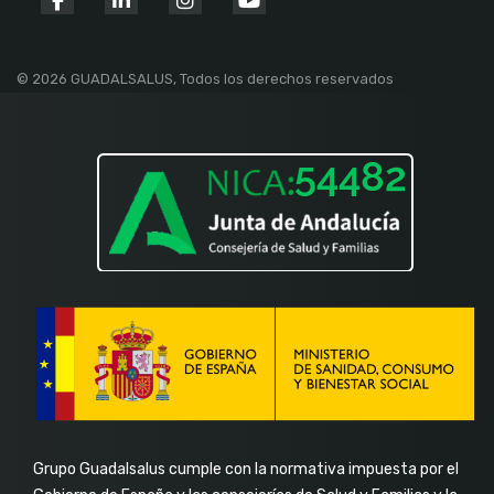
fab
fab
fab
fab
fa-
fa-
fa-
fa-
facebook-
linkedin-
instagram
youtube
© 2026 GUADALSALUS, Todos los derechos reservados
f
in
Grupo Guadalsalus cumple con la normativa impuesta por el