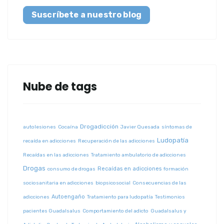
Suscríbete a nuestro blog
Nube de tags
Drogadicción
autolesiones
Cocaína
Javier Quesada
síntomas de
Ludopatía
recaída en adicciones
Recuperación de las adicciones
Recaídas en las adicciones
Tratamiento ambulatorio de adicciones
Drogas
Recaídas en adicciones
consumo de drogas
formación
sociosanitaria en adicciones
biopsicosocial
Consecuencias de las
Autoengaño
adicciones
Tratamiento para ludopatía
Testimonios
pacientes Guadalsalus
Comportamiento del adicto
Guadalsalus y