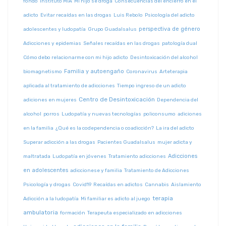
fondo
Instituto MIA
Mi hijo se droga
Consecuencias del encierro en el
adicto
Evitar recaídas en las drogas
Luis Rebolo
Psicología del adicto
perspectiva de género
adolescentes y ludopatía
Grupo Guadalsalus
Adicciones y epidemias
Señales recaídas en las drogas
patología dual
Cómo debo relacionarme con mi hijo adicto
Desintoxicación del alcohol
Familia y autoengaño
biomagnetismo
Coronavirus
Arteterapia
aplicada al tratamiento de adicciones
Tiempo ingreso de un adicto
Centro de Desintoxicación
adiciones en mujeres
Dependencia del
alcohol
porros
Ludopatía y nuevas tecnologías
policonsumo
adiciones
en la familia
¿Qué es la codependencia o coadicción?
La ira del adicto
Superar adicción a las drogas
Pacientes Guadalsalus
mujer adicta y
Adicciones
maltratada
Ludopatía en jóvenes
Tratamiento adicciones
en adolescentes
adiccionese y familia
Tratamiento de Adicciones
Psicología y drogas
Covid19
Recaídas en adictos
Cannabis
Aislamiento
terapia
Adicción a la ludopatía
Mi familiar es adicto al juego
ambulatoria
formación
Terapeuta especializado en adicciones