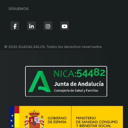
SÍGUENOS:
fab
fab
fab
fab
fa-
fa-
fa-
fa-
facebook-
linkedin-
instagram
youtube
© 2026 GUADALSALUS, Todos los derechos reservados
f
in