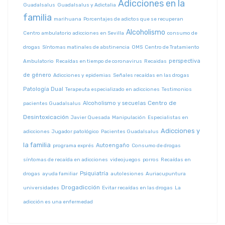
Adicciones en la
Guadalsalus
Guadalsalus y Adictalia
familia
marihuana
Porcentajes de adictos que se recuperan
Alcoholismo
Centro ambulatorio adicciones en Sevilla
consumo de
drogas
Síntomas matinales de abstinencia
OMS
Centro de Tratamiento
perspectiva
Ambulatorio
Recaídas en tiempo de coronavirus
Recaidas
de género
Adicciones y epidemias
Señales recaídas en las drogas
Patología Dual
Terapeuta especializado en adicciones
Testimonios
Centro de
Alcoholismo y secuelas
pacientes Guadalsalus
Desintoxicación
Javier Quesada
Manipulación
Especialistas en
Adicciones y
adicciones
Jugador patológico
Pacientes Guadalsalus
la familia
Autoengaño
programa exprés
Consumo de drogas
síntomas de recaída en adicciones
videojuegos
porros
Recaídas en
Psiquiatría
drogas
ayuda familiar
autolesiones
Auriacupuntura
Drogadicción
universidades
Evitar recaídas en las drogas
La
adicción es una enfermedad