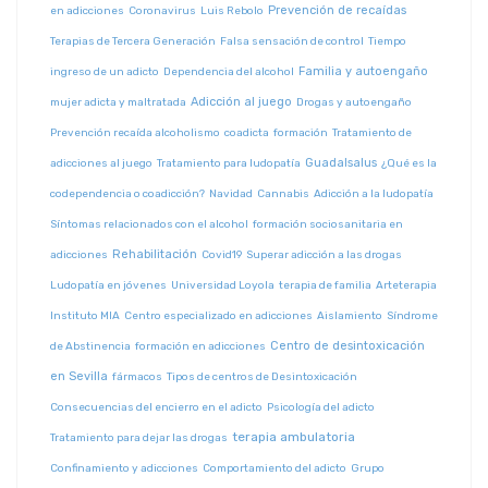
Prevención de recaídas
en adicciones
Coronavirus
Luis Rebolo
Terapias de Tercera Generación
Falsa sensación de control
Tiempo
Familia y autoengaño
ingreso de un adicto
Dependencia del alcohol
Adicción al juego
mujer adicta y maltratada
Drogas y autoengaño
Prevención recaída alcoholismo
coadicta
formación
Tratamiento de
Guadalsalus
adicciones al juego
Tratamiento para ludopatía
¿Qué es la
codependencia o coadicción?
Navidad
Cannabis
Adicción a la ludopatía
Síntomas relacionados con el alcohol
formación sociosanitaria en
Rehabilitación
adicciones
Covid19
Superar adicción a las drogas
Ludopatía en jóvenes
Universidad Loyola
terapia de familia
Arteterapia
Instituto MIA
Centro especializado en adicciones
Aislamiento
Síndrome
Centro de desintoxicación
de Abstinencia
formación en adicciones
en Sevilla
fármacos
Tipos de centros de Desintoxicación
Consecuencias del encierro en el adicto
Psicología del adicto
terapia ambulatoria
Tratamiento para dejar las drogas
Confinamiento y adicciones
Comportamiento del adicto
Grupo