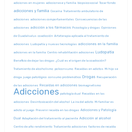
adiciones en mujeres
adiccionese y familia
biopsicosocial
Tocar fondo
adicciones y familia
Cocaína
Tratamiento ambulatorio de
adicciones
adicciones comportamentales
Consecuencias de las
adicción a los fármacos
adicciones
Psicología y drogas
Opiniones
de Guadalsalus
coadicción
Arteterapia aplicada al tratamiento de
adicciones en la familia
adicciones
Ludopatía y nuevas tecnologías
Ludopatía
adiciones en la familia
Centro rehabilitación adicciones
Beneficio de dejar las drogas
¿Cuál es el origen de la coadicción?
Tratamiento de alcoholismo
policonsumo
Recaídas en adictos
Mi hijo se
Drogas
droga
juego patológico
consumo problemático
Recuperación
Recaídas en adicciones
de las adicciones
biomagnetismo
Adicciones
patología dual
Recaídas en las
adicciones
Desintoxicación del alcohol
La ira del adicto
Mi familiar es
Adicciones y Patología
adicto al juego
Prevenir recaída en las drogas
Adicción al alcohol
Dual
Adaptación del tratamiento al paciente
Centro de alto rendimiento
Tratamiento adicciones
factores de recaída