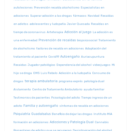
autolesiones
Prevención recaída alcoholismo
Especialistas en
adicciones
Superar adicción a las drogas
fármacos
Navidad
Recaídas
en adictos
adolescentes y ludopatía
Javier Quesada
Recaídas en
Adicción al juego
tiempo de coronavirus
Arteterapia
La adicción es
Prevención de recaídas
una enfermedad
biopsicosocial
Tratamiento
de alcoholismo
factores de recaída en adicciones
Adaptación del
Autoengaño
tratamiento al paciente
Covid19
Auriacupuntura
Recaidas
Jugador patológico
Dependencia del alcohol
videojuegos
Mi
hijo se droga
OMS
Luis Rebolo
Adicción a la ludopatía
Consumo de
terapia ambulatoria
drogas
programa exprés
patología dual
Aislamiento
Centro de Tratamiento Ambulatorio
ayuda familiar
Testimonios de pacientes
Psicología del adicto
Tiempo ingreso de un
Familia y autoengaño
adicto
síntomas de recaída en adicciones
Psiquiatría
Guadalsalus
Beneficio de dejar las drogas
Instituto MIA
Adicciones y Patología Dual
formación en adicciones
Cannabis
Porcentajes de adictos que se recuperan
Desintoxicación del alcohol