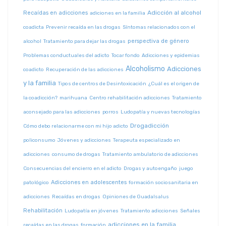
Adicción al alcohol
Recaídas en adicciones
adiciones en la familia
coadicta
Prevenir recaída en las drogas
Síntomas relacionados con el
perspectiva de género
alcohol
Tratamiento para dejar las drogas
Problemas conductuales del adicto
Tocar fondo
Adicciones y epidemias
Alcoholismo
Adicciones
coadicto
Recuperación de las adicciones
y la familia
Tipos de centros de Desintoxicación
¿Cuál es el origen de
la coadicción?
marihuana
Centro rehabilitación adicciones
Tratamiento
aconsejado para las adicciones
porros
Ludopatía y nuevas tecnologías
Drogadicción
Cómo debo relacionarme con mi hijo adicto
policonsumo
Jóvenes y adicciones
Terapeuta especializado en
adicciones
consumo de drogas
Tratamiento ambulatorio de adicciones
Consecuencias del encierro en el adicto
Drogas y autoengaño
juego
Adicciones en adolescentes
patológico
formación sociosanitaria en
adicciones
Recaídas en drogas
Opiniones de Guadalsalus
Rehabilitación
Ludopatía en jóvenes
Tratamiento adicciones
Señales
adicciones en la familia
recaídas en las drogas
formación