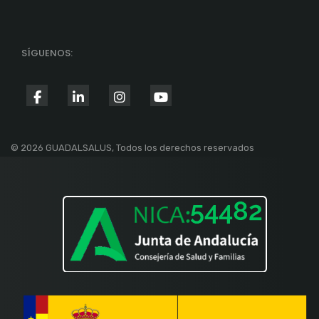
SÍGUENOS:
fab
fab
fab
fab
fa-
fa-
fa-
fa-
facebook-
linkedin-
instagram
youtube
© 2026 GUADALSALUS, Todos los derechos reservados
f
in