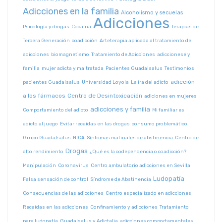
Adicciones en la familia
Alcoholismo y secuelas
Adicciones
Psicología y drogas
Cocaína
Terapias de
Tercera Generación
coadicción
Arteterapia aplicada al tratamiento de
adicciones
biomagnetismo
Tratamiento de Adicciones
adiccionese y
familia
mujer adicta y maltratada
Pacientes Guadalsalus
Testimonios
adicción
pacientes Guadalsalus
Universidad Loyola
La ira del adicto
a los fármacos
Centro de Desintoxicación
adiciones en mujeres
adicciones y familia
Comportamiento del adicto
Mi familiar es
adicto al juego
Evitar recaídas en las drogas
consumo problemático
Grupo Guadalsalus
NICA
Síntomas matinales de abstinencia
Centro de
Drogas
alto rendimiento
¿Qué es la codependencia o coadicción?
Manipulación
Coronavirus
Centro ambulatorio adicciones en Sevilla
Ludopatía
Falsa sensación de control
Síndrome de Abstinencia
Consecuencias de las adicciones
Centro especializado en adicciones
Recaídas en las adicciones
Confinamiento y adicciones
Tratamiento
para ludopatía
Guadalsalus y Adictalia
adicciones comportamentales