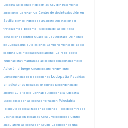
Cocaína
Adicciones y epidemias
Covid19
Tratamiento
Centro de desintoxicación en
adicciones
Coronavirus
Sevilla
Tiempo ingreso de un adicto
Adaptación del
tratamiento al paciente
Psicología del adicto
Falsa
sensación de control
Guadalsalus y Adictalia
Opiniones
de Guadalsalus
autolesiones
Comportamiento del adicto
coadicta
Desintoxicación del alcohol
La ira del adicto
mujer adicta y maltratada
adicciones comportamentales
Adicción al juego
Centro de alto rendimiento
Ludopatía
Recaídas
Consecuencias de las adicciones
en adicciones
Recaídas en adictos
Dependencia del
alcohol
Luis Rebolo
Cannabis
Adicción a la ludopatía
Psiquiatría
Especialistas en adicciones
formación
Terapeuta especializado en adicciones
Tipos de centros de
Desintoxicación
Recaidas
Consumo de drogas
Centro
ambulatorio adicciones en Sevilla
La adicción es una