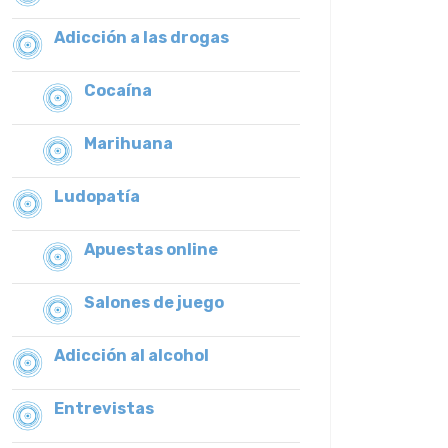
Adicción a las drogas
Cocaína
Marihuana
Ludopatía
Apuestas online
Salones de juego
Adicción al alcohol
Entrevistas