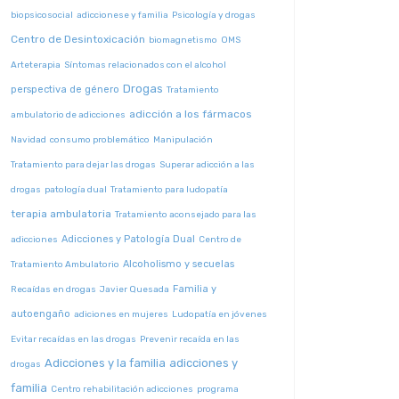
biopsicosocial
adiccionese y familia
Psicología y drogas
Centro de Desintoxicación
biomagnetismo
OMS
Arteterapia
Síntomas relacionados con el alcohol
Drogas
perspectiva de género
Tratamiento
adicción a los fármacos
ambulatorio de adicciones
Navidad
consumo problemático
Manipulación
Tratamiento para dejar las drogas
Superar adicción a las
drogas
patología dual
Tratamiento para ludopatía
terapia ambulatoria
Tratamiento aconsejado para las
Adicciones y Patología Dual
adicciones
Centro de
Alcoholismo y secuelas
Tratamiento Ambulatorio
Familia y
Recaídas en drogas
Javier Quesada
autoengaño
adiciones en mujeres
Ludopatía en jóvenes
Evitar recaídas en las drogas
Prevenir recaída en las
Adicciones y la familia
adicciones y
drogas
familia
Centro rehabilitación adicciones
programa