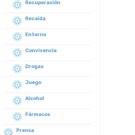
Recuperación
Recaída
Entorno
Convivencia
Drogas
Juego
Alcohol
Fármacos
Prensa