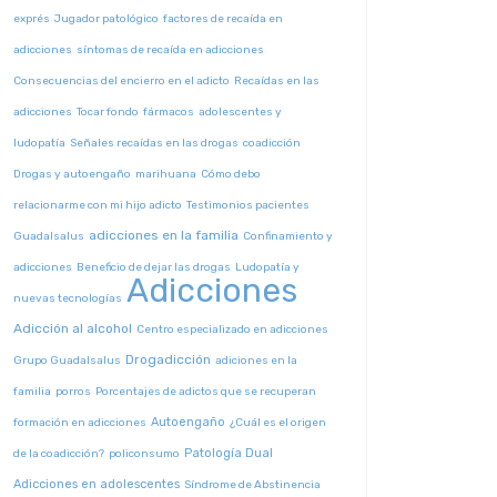
exprés
Jugador patológico
factores de recaída en
adicciones
síntomas de recaída en adicciones
Consecuencias del encierro en el adicto
Recaídas en las
adicciones
Tocar fondo
fármacos
adolescentes y
ludopatía
Señales recaídas en las drogas
coadicción
Drogas y autoengaño
marihuana
Cómo debo
relacionarme con mi hijo adicto
Testimonios pacientes
adicciones en la familia
Guadalsalus
Confinamiento y
adicciones
Beneficio de dejar las drogas
Ludopatía y
Adicciones
nuevas tecnologías
Adicción al alcohol
Centro especializado en adicciones
Drogadicción
Grupo Guadalsalus
adiciones en la
familia
porros
Porcentajes de adictos que se recuperan
Autoengaño
formación en adicciones
¿Cuál es el origen
Patología Dual
de la coadicción?
policonsumo
Adicciones en adolescentes
Síndrome de Abstinencia