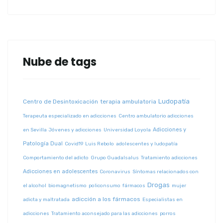
Nube de tags
Ludopatía
Centro de Desintoxicación
terapia ambulatoria
Terapeuta especializado en adicciones
Centro ambulatorio adicciones
Adicciones y
en Sevilla
Jóvenes y adicciones
Universidad Loyola
Patología Dual
Covid19
Luis Rebolo
adolescentes y ludopatía
Comportamiento del adicto
Grupo Guadalsalus
Tratamiento adicciones
Adicciones en adolescentes
Coronavirus
Síntomas relacionados con
Drogas
el alcohol
biomagnetismo
policonsumo
fármacos
mujer
adicción a los fármacos
adicta y maltratada
Especialistas en
adicciones
Tratamiento aconsejado para las adicciones
porros