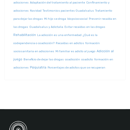
adicciones
Adaptación del tratamiento al paciente
Confinamiento y
adicciones
Navidad
Testimonios pacientes Guadalsalus
Tratamiento
para dejar las drogas
Mi hijo se droga
biopsicosocial
Prevenir recaída en
las drogas
Guadalsalus y Adictalia
Evitar recaídas en las drogas
Rehabilitación
La adicción es una enfermedad
¿Qué es la
codependencia o coadicción?
Recaídas en adictos
formación
Adicción al
sociosanitaria en adicciones
Mi familiar es adicto al juego
juego
Beneficio de dejar las drogas
coadicción
coadicto
formación en
Psiquiatría
adicciones
Porcentajes de adictos que se recuperan