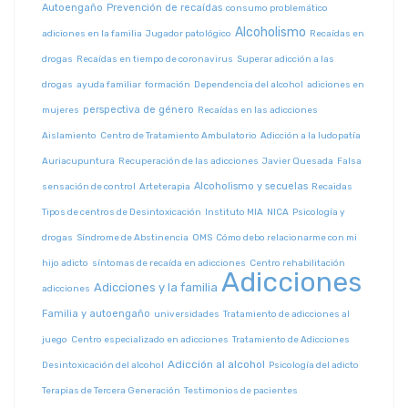
Autoengaño
Prevención de recaídas
consumo problemático
Alcoholismo
adiciones en la familia
Jugador patológico
Recaídas en
drogas
Recaídas en tiempo de coronavirus
Superar adicción a las
drogas
ayuda familiar
formación
Dependencia del alcohol
adiciones en
perspectiva de género
mujeres
Recaídas en las adicciones
Aislamiento
Centro de Tratamiento Ambulatorio
Adicción a la ludopatía
Auriacupuntura
Recuperación de las adicciones
Javier Quesada
Falsa
Alcoholismo y secuelas
sensación de control
Arteterapia
Recaidas
Tipos de centros de Desintoxicación
Instituto MIA
NICA
Psicología y
drogas
Síndrome de Abstinencia
OMS
Cómo debo relacionarme con mi
hijo adicto
síntomas de recaída en adicciones
Centro rehabilitación
Adicciones
Adicciones y la familia
adicciones
Familia y autoengaño
universidades
Tratamiento de adicciones al
juego
Centro especializado en adicciones
Tratamiento de Adicciones
Adicción al alcohol
Desintoxicación del alcohol
Psicología del adicto
Terapias de Tercera Generación
Testimonios de pacientes