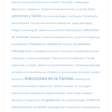
Consecuencias del encierro en el adicto
Cannabis
videojuegos
Adicciones y epidemias
Tratamiento de alcoholismo
La ira del adicto
adicciones y familia
Consumo de drogas
marihuana
Tratamiento
para ludopatía
Consecuencias de las adicciones
juego patológico
adicciones
Drogas y autoengaño
adiccionese y familia
Manipulación
en la familia
Síntomas matinales de abstinencia
¿Cuál es el origen de
Recaídas en adicciones
Guadalsalus
la coadicción?
Cocaína
Patología Dual
Ludopatía en jóvenes
Prevención recaída alcoholismo
Ludopatía y nuevas tecnologías
Opiniones de Guadalsalus
Tiempo
ingreso de un adicto
adicciones comportamentales
Arteterapia aplicada
al tratamiento de adicciones
Problemas conductuales del adicto
terapia
Adicciones en la familia
de familia
autolesiones
factores de recaída en adicciones
Señales recaídas en las drogas
Centro de alto rendimiento
programa exprés
Tocar fondo
coadicta
Drogadicción
Centro de
Pacientes Guadalsalus
consumo de drogas
desintoxicación en Sevilla
patología dual
Tratamiento ambulatorio de