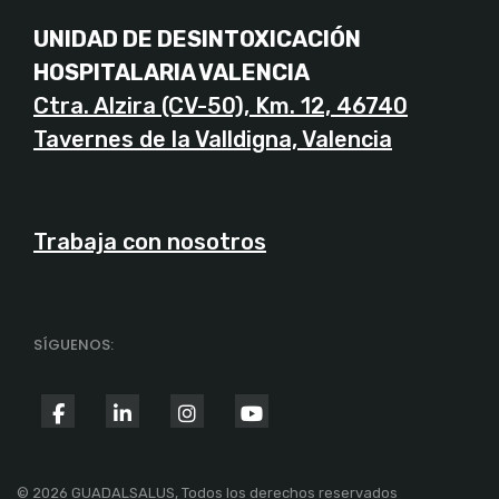
UNIDAD DE DESINTOXICACIÓN
HOSPITALARIA VALENCIA
Ctra. Alzira (CV-50), Km. 12, 46740
Tavernes de la Valldigna, Valencia
Trabaja con nosotros
SÍGUENOS:
fab
fab
fab
fab
fa-
fa-
fa-
fa-
facebook-
linkedin-
instagram
youtube
© 2026 GUADALSALUS, Todos los derechos reservados