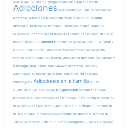
Adicción al juego
coadicción?
coadicción
terapia de familia
Adicciones
juego patológico
Señales recaídas en
terapia
las drogas
Arteterapia
biomagnetismo
patología dual
ambulatoria
Recaídas en drogas
Psicología y drogas
porros
La
adicción es una enfermedad
Recaidas
Ludopatía en jóvenes
Mi hijo se
Adicción al alcohol
Centro
droga
Mi familiar es adicto al juego
NICA
de Desintoxicación
Cómo debo relacionarme con mi hijo adicto
Adicciones y
Problemas conductuales del adicto
Adicción a la ludopatía
Patología Dual
Tratamiento para dejar las drogas
Drogas y
autoengaño
Adaptación del tratamiento al paciente
Cocaína
Adicciones en la familia
Autoengaño
Grupo
Drogadicción
Guadalsalus
Javier Quesada
consumo de drogas
biopsicosocial
Prevenir recaída en las drogas
Instituto MIA
Porcentajes
Rehabilitación
de adictos que se recuperan
videojuegos
Beneficio de
dejar las drogas
formación sociosanitaria en adicciones
Terapias de
Familia y autoengaño
Tercera Generación
OMS
¿Cuál es el origen de