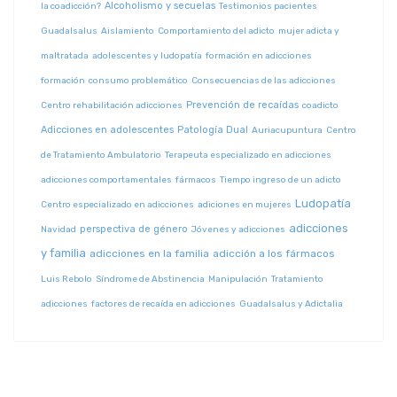
Alcoholismo y secuelas
la coadicción?
Testimonios pacientes
Guadalsalus
Aislamiento
Comportamiento del adicto
mujer adicta y
maltratada
adolescentes y ludopatía
formación en adicciones
formación
consumo problemático
Consecuencias de las adicciones
Prevención de recaídas
Centro rehabilitación adicciones
coadicto
Adicciones en adolescentes
Patología Dual
Auriacupuntura
Centro
de Tratamiento Ambulatorio
Terapeuta especializado en adicciones
adicciones comportamentales
fármacos
Tiempo ingreso de un adicto
Ludopatía
Centro especializado en adicciones
adiciones en mujeres
adicciones
perspectiva de género
Navidad
Jóvenes y adicciones
y familia
adicciones en la familia
adicción a los fármacos
Luis Rebolo
Síndrome de Abstinencia
Manipulación
Tratamiento
adicciones
factores de recaída en adicciones
Guadalsalus y Adictalia