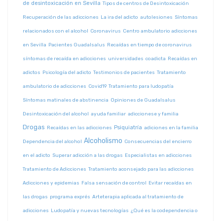
de desintoxicación en Sevilla
Tipos de centros de Desintoxicación
Recuperación de las adicciones
La ira del adicto
autolesiones
Síntomas
relacionados con el alcohol
Coronavirus
Centro ambulatorio adicciones
en Sevilla
Pacientes Guadalsalus
Recaídas en tiempo de coronavirus
síntomas de recaída en adicciones
universidades
coadicta
Recaídas en
adictos
Psicología del adicto
Testimonios de pacientes
Tratamiento
ambulatorio de adicciones
Covid19
Tratamiento para ludopatía
Síntomas matinales de abstinencia
Opiniones de Guadalsalus
Desintoxicación del alcohol
ayuda familiar
adiccionese y familia
Drogas
Psiquiatría
Recaídas en las adicciones
adiciones en la familia
Alcoholismo
Dependencia del alcohol
Consecuencias del encierro
en el adicto
Superar adicción a las drogas
Especialistas en adicciones
Tratamiento de Adicciones
Tratamiento aconsejado para las adicciones
Adicciones y epidemias
Falsa sensación de control
Evitar recaídas en
las drogas
programa exprés
Arteterapia aplicada al tratamiento de
adicciones
Ludopatía y nuevas tecnologías
¿Qué es la codependencia o