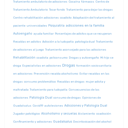
Tratamiento ambulatorio de adicciones
Cocaína
fármacos
Centro de
Tratamiento Ambulatorio
Tocar fondo
Tratamiento para dejar las drogas
Centro rehabilitación adicciones
coadicto
Adaptación del tratamiento al
adicciones en la familia
Psiquiatría
paciente
universidades
Autoengaño
ayuda familiar
Porcentajes de adictos que se recuperan
Recaídas en adictos
Adicción a la ludopatía
patología dual
Tratamiento
de adicciones al juego
Tratamiento aconsejado para las adicciones
Rehabilitación
coadicta
policonsumo
Drogas y autoengaño
Mi hijo se
Drogas
droga
Especialistas en adicciones
formación sociosanitaria
en adicciones
Prevención recaída alcoholismo
Evitar recaídas en las
drogas
consumo problemático
Recaídas en drogas
mujer adicta y
maltratada
Tratamiento para ludopatía
Consecuencias de las
Patología Dual
adicciones
consumo de drogas
Opiniones de
Adicciones y Patología Dual
Guadalsalus
Covid19
autolesiones
Alcoholismo y secuelas
Jugador patológico
Aislamiento
coadicción
Guadalsalus
Confinamiento y adicciones
Desintoxicación del alcohol