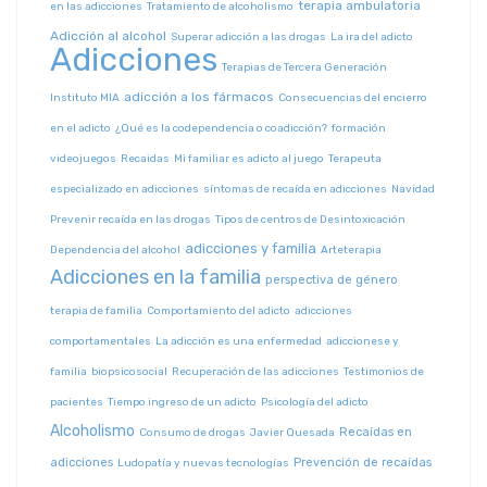
terapia ambulatoria
en las adicciones
Tratamiento de alcoholismo
Adicción al alcohol
Superar adicción a las drogas
La ira del adicto
Adicciones
Terapias de Tercera Generación
adicción a los fármacos
Instituto MIA
Consecuencias del encierro
en el adicto
¿Qué es la codependencia o coadicción?
formación
videojuegos
Recaidas
Mi familiar es adicto al juego
Terapeuta
especializado en adicciones
síntomas de recaída en adicciones
Navidad
Prevenir recaída en las drogas
Tipos de centros de Desintoxicación
adicciones y familia
Dependencia del alcohol
Arteterapia
Adicciones en la familia
perspectiva de género
terapia de familia
Comportamiento del adicto
adicciones
comportamentales
La adicción es una enfermedad
adiccionese y
familia
biopsicosocial
Recuperación de las adicciones
Testimonios de
pacientes
Tiempo ingreso de un adicto
Psicología del adicto
Alcoholismo
Recaídas en
Consumo de drogas
Javier Quesada
adicciones
Prevención de recaídas
Ludopatía y nuevas tecnologías