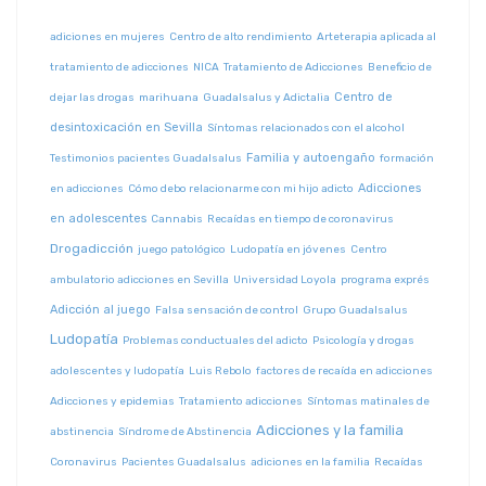
adiciones en mujeres
Centro de alto rendimiento
Arteterapia aplicada al
tratamiento de adicciones
NICA
Tratamiento de Adicciones
Beneficio de
Centro de
dejar las drogas
marihuana
Guadalsalus y Adictalia
desintoxicación en Sevilla
Síntomas relacionados con el alcohol
Familia y autoengaño
Testimonios pacientes Guadalsalus
formación
Adicciones
en adicciones
Cómo debo relacionarme con mi hijo adicto
en adolescentes
Cannabis
Recaídas en tiempo de coronavirus
Drogadicción
juego patológico
Ludopatía en jóvenes
Centro
ambulatorio adicciones en Sevilla
Universidad Loyola
programa exprés
Adicción al juego
Falsa sensación de control
Grupo Guadalsalus
Ludopatía
Problemas conductuales del adicto
Psicología y drogas
adolescentes y ludopatía
Luis Rebolo
factores de recaída en adicciones
Adicciones y epidemias
Tratamiento adicciones
Síntomas matinales de
Adicciones y la familia
abstinencia
Síndrome de Abstinencia
Coronavirus
Pacientes Guadalsalus
adiciones en la familia
Recaídas