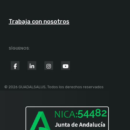
Trabaja con nosotros
SÍGUENOS:
fab
fab
fab
fab
fa-
fa-
fa-
fa-
facebook-
linkedin-
instagram
youtube
© 2026 GUADALSALUS, Todos los derechos reservados
f
in