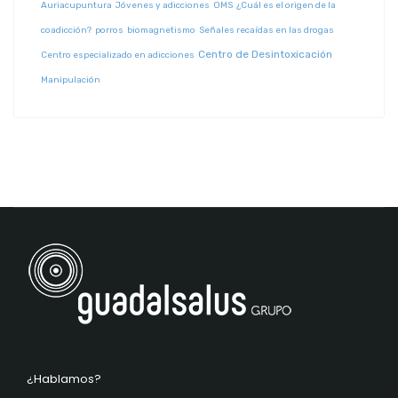
Auriacupuntura
Jóvenes y adicciones
OMS
¿Cuál es el origen de la
coadicción?
porros
biomagnetismo
Señales recaídas en las drogas
Centro de Desintoxicación
Centro especializado en adicciones
Manipulación
¿Hablamos?