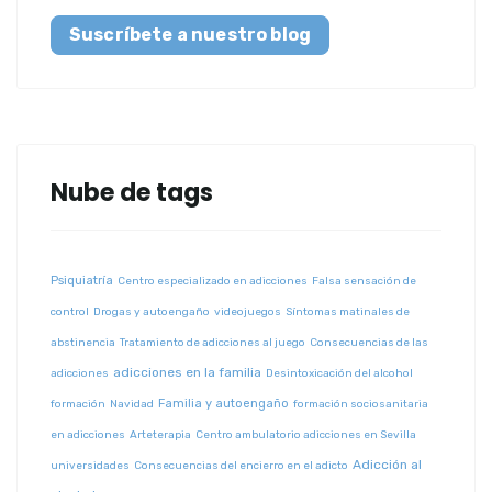
Suscríbete a nuestro blog
Nube de tags
Psiquiatría
Centro especializado en adicciones
Falsa sensación de
control
Drogas y autoengaño
videojuegos
Síntomas matinales de
abstinencia
Tratamiento de adicciones al juego
Consecuencias de las
adicciones en la familia
adicciones
Desintoxicación del alcohol
Familia y autoengaño
formación
Navidad
formación sociosanitaria
en adicciones
Arteterapia
Centro ambulatorio adicciones en Sevilla
Adicción al
universidades
Consecuencias del encierro en el adicto