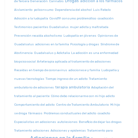
Drogas
adicción a los fármacos
de Tercera Generación
Cannabis
Aislamiento
policonsumo
Dependencia del alcohol
Luis Rebolo
Adicción a la ludopatía
Covid19
consumo problemático
coadicción
Testimonios pacientes Guadalsalus
mujer adicta y maltratada
Prevención recaída alcoholismo
Ludopatía en jóvenes
Opiniones de
Guadalsalus
adiciones en la familia
Psicología y drogas
Síndrome de
Abstinencia
Guadalsalus y Adictalia
La adicción es una enfermedad
biopsicosocial
Arteterapia aplicada al tratamiento de adicciones
Recaídas en tiempo de coronavirus
adiccionese y familia
Ludopatía y
nuevas tecnologías
Tiempo ingreso de un adicto
Tratamiento
terapia ambulatoria
ambulatorio de adicciones
Adaptación del
tratamiento al paciente
Cómo debo relacionarme con mi hijo adicto
Comportamiento del adicto
Centro de Tratamiento Ambulatorio
Mi hijo
se droga
fármacos
Problemas conductuales del adicto
coadicto
Especialistas en adicciones
autolesiones
Beneficio de dejar las drogas
Tratamiento adicciones
Adicciones y epidemias
Tratamiento para