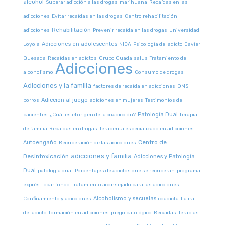
alcohol
Superar adicción a las drogas
marihuana
Recaídas en las
adicciones
Evitar recaídas en las drogas
Centro rehabilitación
Rehabilitación
adicciones
Prevenir recaída en las drogas
Universidad
Adicciones en adolescentes
Loyola
NICA
Psicología del adicto
Javier
Quesada
Recaídas en adictos
Grupo Guadalsalus
Tratamiento de
Adicciones
alcoholismo
Consumo de drogas
Adicciones y la familia
factores de recaída en adicciones
OMS
Adicción al juego
porros
adiciones en mujeres
Testimonios de
Patología Dual
pacientes
¿Cuál es el origen de la coadicción?
terapia
de familia
Recaídas en drogas
Terapeuta especializado en adicciones
Centro de
Autoengaño
Recuperación de las adicciones
adicciones y familia
Desintoxicación
Adicciones y Patología
Dual
patología dual
Porcentajes de adictos que se recuperan
programa
exprés
Tocar fondo
Tratamiento aconsejado para las adicciones
Alcoholismo y secuelas
Confinamiento y adicciones
coadicta
La ira
del adicto
formación en adicciones
juego patológico
Recaidas
Terapias