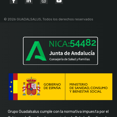
fab
fab
fab
fab
fa-
fa-
fa-
fa-
facebook-
linkedin-
instagram
youtube
© 2026 GUADALSALUS, Todos los derechos reservados
f
in
Grupo Guadalsalus cumple con la normativa impuesta por el