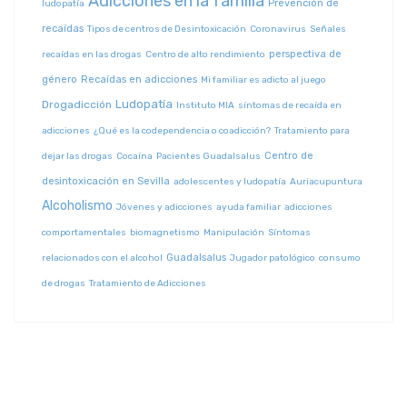
Adicciones en la familia
Prevención de
ludopatía
recaídas
Tipos de centros de Desintoxicación
Coronavirus
Señales
perspectiva de
recaídas en las drogas
Centro de alto rendimiento
género
Recaídas en adicciones
Mi familiar es adicto al juego
Ludopatía
Drogadicción
Instituto MIA
síntomas de recaída en
adicciones
¿Qué es la codependencia o coadicción?
Tratamiento para
Centro de
dejar las drogas
Cocaína
Pacientes Guadalsalus
desintoxicación en Sevilla
adolescentes y ludopatía
Auriacupuntura
Alcoholismo
Jóvenes y adicciones
ayuda familiar
adicciones
comportamentales
biomagnetismo
Manipulación
Síntomas
Guadalsalus
relacionados con el alcohol
Jugador patológico
consumo
de drogas
Tratamiento de Adicciones