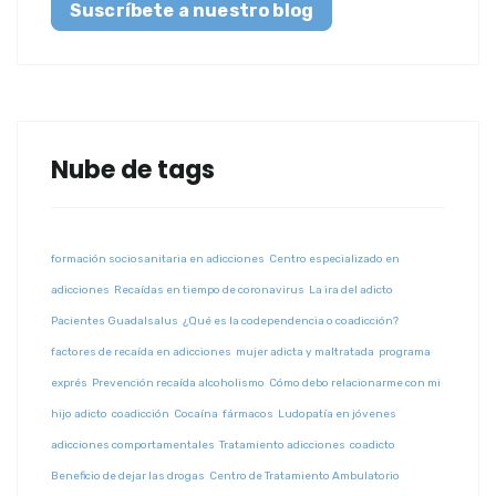
Suscríbete a nuestro blog
Nube de tags
formación sociosanitaria en adicciones
Centro especializado en
adicciones
Recaídas en tiempo de coronavirus
La ira del adicto
Pacientes Guadalsalus
¿Qué es la codependencia o coadicción?
factores de recaída en adicciones
mujer adicta y maltratada
programa
exprés
Prevención recaída alcoholismo
Cómo debo relacionarme con mi
hijo adicto
coadicción
Cocaína
fármacos
Ludopatía en jóvenes
adicciones comportamentales
Tratamiento adicciones
coadicto
Beneficio de dejar las drogas
Centro de Tratamiento Ambulatorio