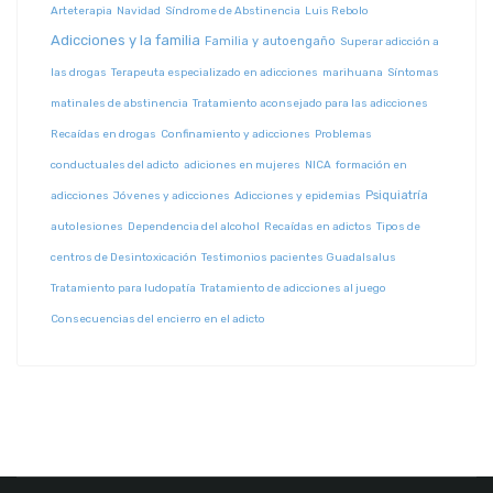
Arteterapia
Navidad
Síndrome de Abstinencia
Luis Rebolo
Adicciones y la familia
Familia y autoengaño
Superar adicción a
las drogas
Terapeuta especializado en adicciones
marihuana
Síntomas
matinales de abstinencia
Tratamiento aconsejado para las adicciones
Recaídas en drogas
Confinamiento y adicciones
Problemas
conductuales del adicto
adiciones en mujeres
NICA
formación en
Psiquiatría
adicciones
Jóvenes y adicciones
Adicciones y epidemias
autolesiones
Dependencia del alcohol
Recaídas en adictos
Tipos de
centros de Desintoxicación
Testimonios pacientes Guadalsalus
Tratamiento para ludopatía
Tratamiento de adicciones al juego
Consecuencias del encierro en el adicto