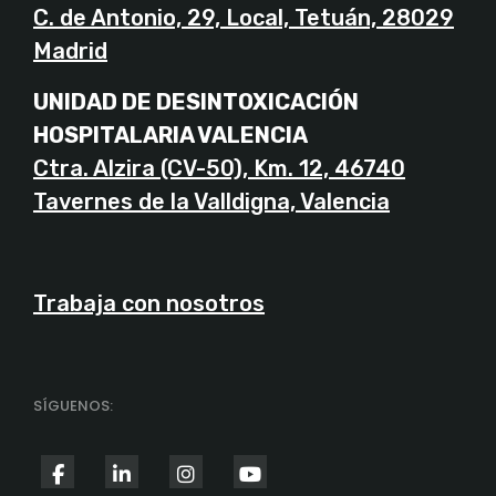
C. de Antonio, 29, Local, Tetuán, 28029
Madrid
UNIDAD DE DESINTOXICACIÓN
HOSPITALARIA VALENCIA
Ctra. Alzira (CV-50), Km. 12, 46740
Tavernes de la Valldigna, Valencia
Trabaja con nosotros
SÍGUENOS:
fab
fab
fab
fab