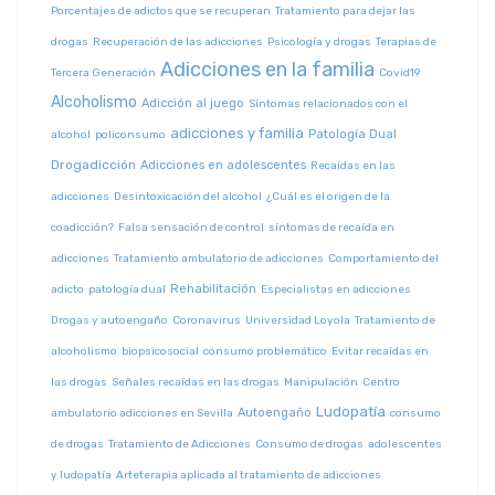
Porcentajes de adictos que se recuperan
Tratamiento para dejar las
drogas
Recuperación de las adicciones
Psicología y drogas
Terapias de
Adicciones en la familia
Tercera Generación
Covid19
Alcoholismo
Adicción al juego
Síntomas relacionados con el
adicciones y familia
Patología Dual
alcohol
policonsumo
Drogadicción
Adicciones en adolescentes
Recaídas en las
adicciones
Desintoxicación del alcohol
¿Cuál es el origen de la
coadicción?
Falsa sensación de control
síntomas de recaída en
adicciones
Tratamiento ambulatorio de adicciones
Comportamiento del
Rehabilitación
adicto
patología dual
Especialistas en adicciones
Drogas y autoengaño
Coronavirus
Universidad Loyola
Tratamiento de
alcoholismo
biopsicosocial
consumo problemático
Evitar recaídas en
las drogas
Señales recaídas en las drogas
Manipulación
Centro
Ludopatía
Autoengaño
ambulatorio adicciones en Sevilla
consumo
de drogas
Tratamiento de Adicciones
Consumo de drogas
adolescentes
y ludopatía
Arteterapia aplicada al tratamiento de adicciones