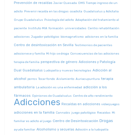
Prevención de recaídas
Javier Quesada
OMS
Tiempo ingreso de un
adicto
Prevenir recaída en las drogas
coadicta
Guadalsalus y Adictalia
Grupo Guadalsalus
Psicología del adicto
Adaptación del tratamiento al
paciente
Instituto MIA
formación
universidades
Centro rehabilitación
adicciones
Jugador patológico
biomagnetismo
adiciones en la familia
Centro de desintoxicación en Sevilla
Testimonios de pacientes
adiccionese y familia
Mi hijo se droga
Consecuencias de las adicciones
perspectiva de género
Adicciones y Patología
terapia de familia
Adicción al
Dual
Guadalsalus
Ludopatía y nuevas tecnologías
alcohol
terapia
porros
Tocar fondo
Aislamiento
Auriacupuntura
ambulatoria
adicción a los
La adicción es una enfermedad
fármacos
Opiniones de Guadalsalus
Centro de alto rendimiento
Adicciones
Recaídas en adicciones
videojuegos
adicciones en la familia
Cannabis
juego patológico
Recaidas
Mi
Drogas
Centro de Desintoxicación
familiar es adicto al juego
Alcoholismo y secuelas
ayuda familiar
Adicción a la ludopatía