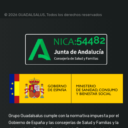
fa-
fa-
fa-
fa-
facebook-
linkedin-
instagram
youtube
© 2026 GUADALSALUS, Todos los derechos reservados
f
in
Grupo Guadalsalus cumple con la normativa impuesta por el
Gobierno de España y las consejerías de Salud y Familias y la